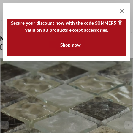
fő tartalomra
0
Bevásár
Secure your discount now with the code SOMMER5 🌞
Valid on all products except accessories.
Minta tól től Mozaik Csempe Üveg
Shop now
Üveggolyó Quebeck Barna