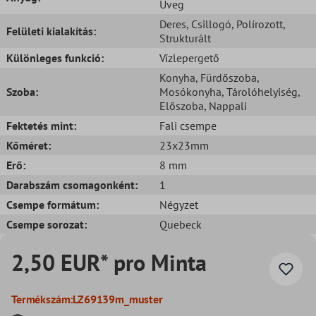
Üveg
Deres
, Csillogó
, Polírozott
,
Felületi kialakítás:
Strukturált
Különleges funkció:
Vízlepergető
Konyha
, Fürdőszoba
,
Szoba:
Mosókonyha
, Tárolóhelyiség
,
Előszoba
, Nappali
Fektetés mint:
Fali csempe
Kőméret:
23x23mm
Erő:
8 mm
Darabszám csomagonként:
1
Csempe formátum:
Négyzet
Csempe sorozat:
Quebeck
2,50 EUR* pro Minta
Termékszám:
LZ69139m_muster