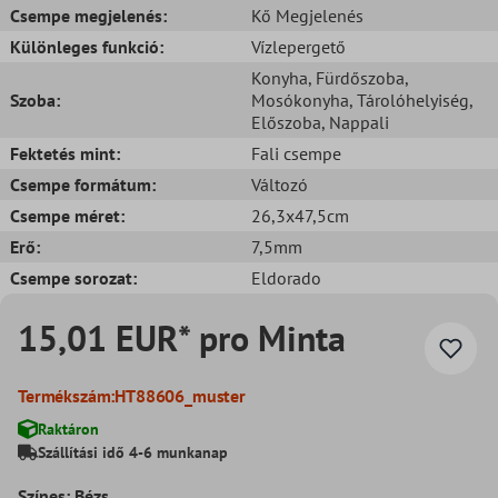
Csempe megjelenés:
Kő Megjelenés
Különleges funkció:
Vízlepergető
Konyha
, Fürdőszoba
,
Szoba:
Mosókonyha
, Tárolóhelyiség
,
Előszoba
, Nappali
Fektetés mint:
Fali csempe
Csempe formátum:
Változó
Csempe méret:
26,3x47,5cm
Erő:
7,5mm
Csempe sorozat:
Eldorado
15,01 EUR* pro Minta
Termékszám:
HT88606_muster
Raktáron
Szállítási idő 4-6 munkanap
Színes: Bézs