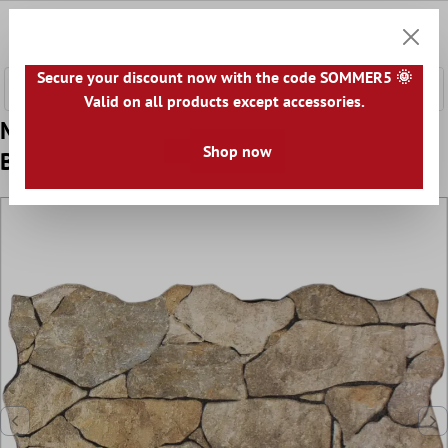
fő tartalomra
0
Bevásár
Secure your discount now with the code SOMMER5 🌞
Valid on all products except accessories.
Minta Fali Csempe Eldorado Kő Megjelenés
Shop now
Bézs