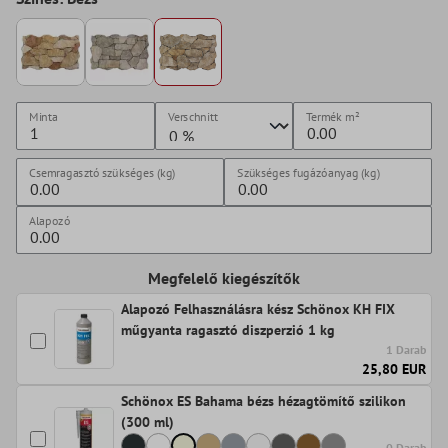
Minta
Verschnitt
Termék
m²
Csemragasztó szükséges (kg)
Szükséges fugázóanyag (kg)
Alapozó
Megfelelő kiegészítők
Alapozó Felhasználásra kész Schönox KH FIX
műgyanta ragasztó diszperzió 1 kg
1 Darab
25,80 EUR
Schönox ES Bahama bézs hézagtömítő szilikon
(300 ml)
0 Darab