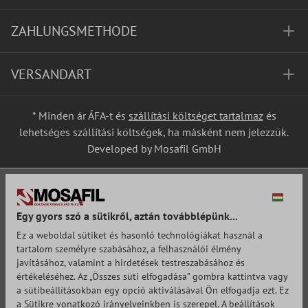
ZAHLUNGSMETHODE
VERSANDART
* Minden ár ÁFA-t és
szállítási költséget tartalmaz
és
lehetséges szállítási költségek, ha másként nem jelezzük.
Developed by Mosafil GmbH
Egy gyors szó a sütikről, aztán továbblépünk...
Ez a weboldal sütiket és hasonló technológiákat használ a
tartalom személyre szabásához, a felhasználói élmény
javításához, valamint a hirdetések testreszabásához és
értékeléséhez. Az „Összes süti elfogadása” gombra kattintva vagy
a sütibeállításokban egy opció aktiválásával Ön elfogadja ezt. Ez
a Sütikre vonatkozó irányelveinkben is szerepel. A beállítások