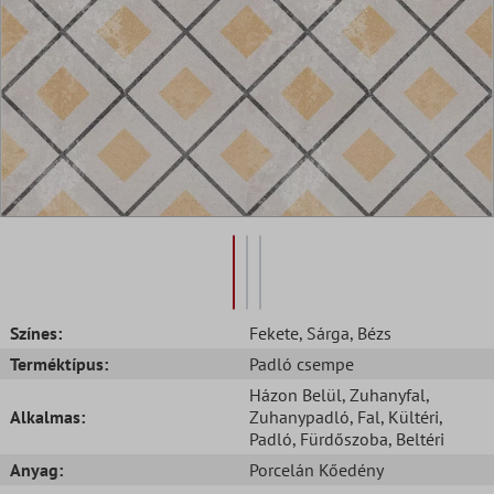
Színes:
Fekete
, Sárga
, Bézs
Terméktípus:
Padló csempe
Házon Belül
, Zuhanyfal
,
Alkalmas:
Zuhanypadló
, Fal
, Kültéri
,
Padló
, Fürdőszoba
, Beltéri
Anyag:
Porcelán Kőedény