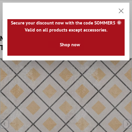
fő tartalomra
0
Bevásár
Secure your discount now with the code SOMMER5 🌞
Valid on all products except accessories.
Minta Padló Csempe Cement Megjelenés
Shop now
Toulon Cubero 18,6x18,6cm