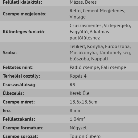
Felületi kialakítás:
Mázas
, Deres
Retro
, Cement Megjelenés
,
Csempe megjelenés:
Vintage
Csúszásmentes
, Vízlepergető
,
Különleges funkció:
Fagyálló
, Alkalmas
padlófűtéshez
Télikert
, Konyha
, Fürdőszoba
,
Szoba:
Mosókonyha
, Tárolóhelyiség
,
Előszoba
, Nappali
Fektetés mint:
Padló csempe
, Fali csempe
Terhelési osztály:
Kopás 4
Csúszásállóság:
R9
Élkezelés:
Kerek Éle
Csempe méret:
18,6x18,6cm
Erő:
8 mm
Felülettakarás:
1,04m²
Csempe formátum:
Négyzet
Csempe sorozat:
Toulon Cubero