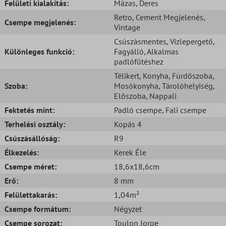
Felületi kialakítás:
Mázas
, Deres
Retro
, Cement Megjelenés
,
Csempe megjelenés:
Vintage
Csúszásmentes
, Vízlepergető
,
Különleges funkció:
Fagyálló
, Alkalmas
padlófűtéshez
Télikert
, Konyha
, Fürdőszoba
,
Szoba:
Mosókonyha
, Tárolóhelyiség
,
Előszoba
, Nappali
Fektetés mint:
Padló csempe
, Fali csempe
Terhelési osztály:
Kopás 4
Csúszásállóság:
R9
Élkezelés:
Kerek Éle
Csempe méret:
18,6x18,6cm
Erő:
8 mm
Felülettakarás:
1,04m²
Csempe formátum:
Négyzet
Csempe sorozat:
Toulon Jorge