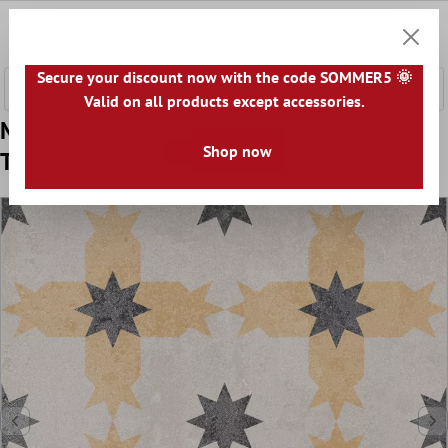
fő tartalomra
0
Bevásár
Secure your discount now with the code SOMMER5 🌞
Valid on all products except accessories.
Minta Padló Csempe Cement Megjelenés
Shop now
Toulon Jorge 18,6x18,6cm