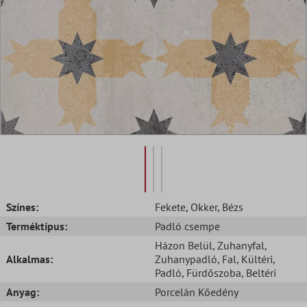
Színes:
Fekete
, Okker
, Bézs
Terméktípus:
Padló csempe
Házon Belül
, Zuhanyfal
,
Alkalmas:
Zuhanypadló
, Fal
, Kültéri
,
Padló
, Fürdőszoba
, Beltéri
Anyag:
Porcelán Kőedény