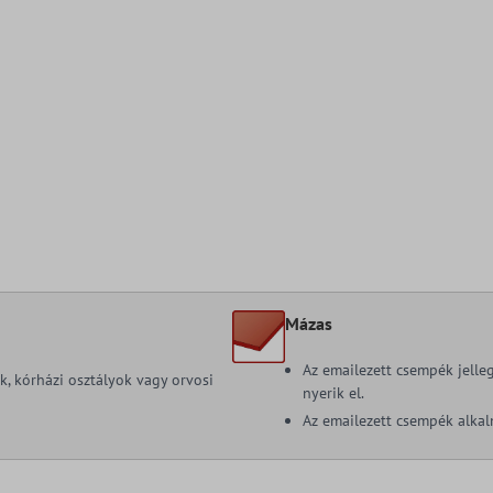
Mázas
Az emailezett csempék jelle
ok, kórházi osztályok vagy orvosi
nyerik el.
Az emailezett csempék alkal