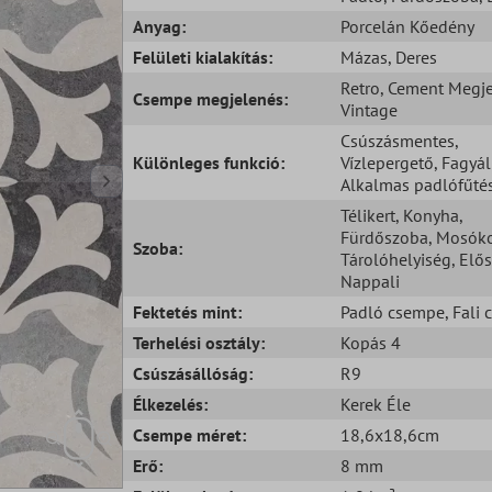
Anyag:
Porcelán Kőedény
Felületi kialakítás:
Mázas
, Deres
Retro
, Cement Megj
Csempe megjelenés:
Vintage
Csúszásmentes
,
Különleges funkció:
Vízlepergető
, Fagyál
Alkalmas padlófűté
Télikert
, Konyha
,
Fürdőszoba
, Mosók
Szoba:
Tárolóhelyiség
, Elő
Nappali
Fektetés mint:
Padló csempe
, Fali
Terhelési osztály:
Kopás 4
Csúszásállóság:
R9
Élkezelés:
Kerek Éle
Csempe méret:
18,6x18,6cm
Erő:
8 mm