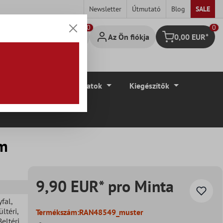
Newsletter
Útmutató
Blog
SALE
0
Az Ön fiókja
0,00 EUR*
Bevásárló kosár
élyek
Padlóburkolatok
Kiegészítők
cm
9,90 EUR* pro Minta
yfal
,
ültéri
,
Termékszám:
RAN48549_muster
Beltéri