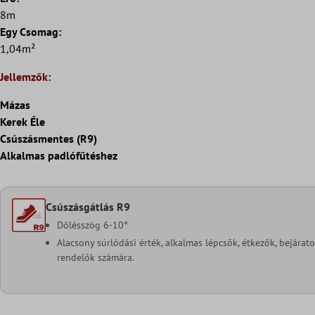
8m
Egy Csomag:
1,04m²
Jellemzők:
Mázas
Kerek Éle
Csúszásmentes (R9)
Alkalmas padlófűtéshez
Csúszásgátlás R9
Dőlésszög 6-10°
Alacsony súrlódási érték, alkalmas lépcsők, étkezők, bejárat
rendelők számára.