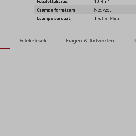
Felülettakarás:
1,04m²
Csempe formátum:
Négyzet
Csempe sorozat:
Toulon Miro
s
Értékelések
Fragen & Antworten