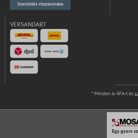
Szerződés visszavonása
VERSANDART
* Minden ár ÁFA-t és
s
Egy gyors sz