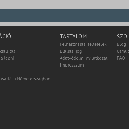
ÁCIÓ
TARTALOM
SZO
Felhasználási feltételek
Blog
Szállítás
Elállási jog
Útmut
a lépni
Adatvédelmi nyilatkozat
FAQ
Impresszum
ásárlása Németországban