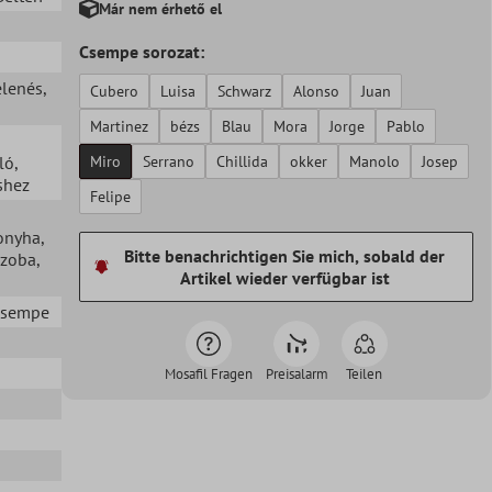
Már nem érhető el
Csempe sorozat:
elenés
,
Cubero
Luisa
Schwarz
Alonso
Juan
Martinez
bézs
Blau
Mora
Jorge
Pablo
ló
,
Miro
Serrano
Chillida
okker
Manolo
Josep
shez
Felipe
onyha
,
Bitte benachrichtigen Sie mich, sobald der
szoba
,
Artikel wieder verfügbar ist
 csempe
Mosafil Fragen
Preisalarm
Teilen