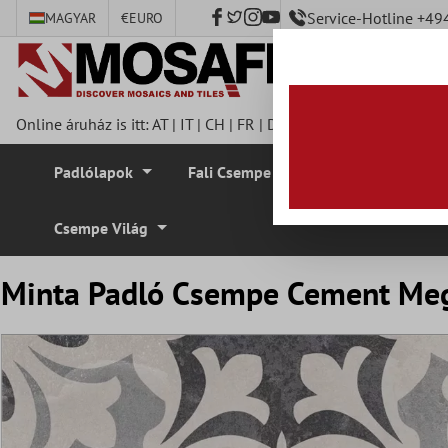
Service-Hotline +4
MAGYAR
€
EURO
fő tartalomra
Online áruház is itt:
AT
|
IT
|
CH
|
FR
|
DE
|
UK
|
CZ
|
SE
|
DK
|
BE
Padlólapok
Fali Csempe
Mozaik Csempe
Csempe Világ
Minta Padló Csempe Cement Meg