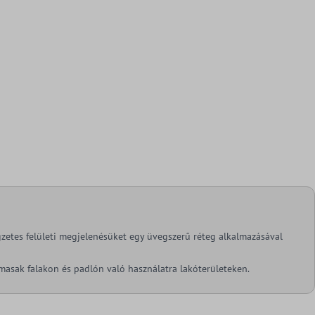
gzetes felületi megjelenésüket egy üvegszerű réteg alkalmazásával
masak falakon és padlón való használatra lakóterületeken.