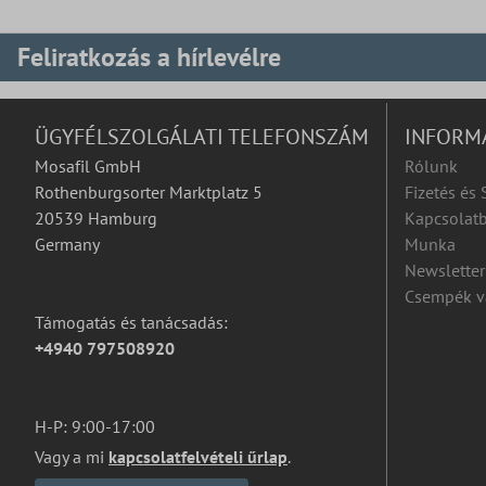
Feliratkozás a hírlevélre
ÜGYFÉLSZOLGÁLATI TELEFONSZÁM
INFORM
Mosafil GmbH
Rólunk
Rothenburgsorter Marktplatz 5
Fizetés és 
20539 Hamburg
Kapcsolatb
Germany
Munka
Newsletter
Csempék v
Támogatás és tanácsadás:
+4940 797508920
H-P: 9:00-17:00
Vagy a mi
kapcsolatfelvételi űrlap
.