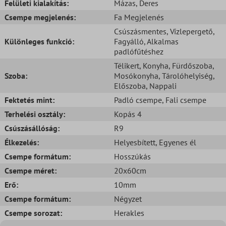
Felületi kialakítás:
Mázas
, Deres
Csempe megjelenés:
Fa Megjelenés
Csúszásmentes
, Vízlepergető
,
Különleges funkció:
Fagyálló
, Alkalmas
padlófűtéshez
Télikert
, Konyha
, Fürdőszoba
,
Szoba:
Mosókonyha
, Tárolóhelyiség
,
Előszoba
, Nappali
Fektetés mint:
Padló csempe
, Fali csempe
Terhelési osztály:
Kopás 4
Csúszásállóság:
R9
Élkezelés:
Helyesbített
, Egyenes él
Csempe formátum:
Hosszúkás
Csempe méret:
20x60cm
Erő:
10mm
Csempe formátum:
Négyzet
Csempe sorozat:
Herakles