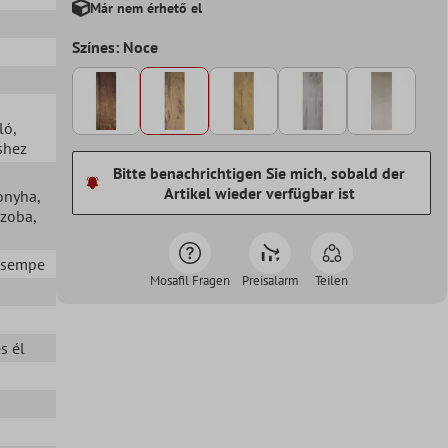
Már nem érhető el
Színes: Noce
ló
,
shez
Bitte benachrichtigen Sie mich, sobald der
Artikel wieder verfügbar ist
onyha
,
szoba
,
 csempe
Mosafil Fragen
Preisalarm
Teilen
s él