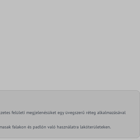
gzetes felületi megjelenésüket egy üvegszerű réteg alkalmazásával
masak falakon és padlón való használatra lakóterületeken.