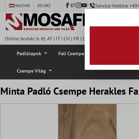
Service-Hotline +4
MAGYAR
€
EURO
fő tartalomra
Online áruház is itt:
AT
|
IT
|
CH
|
FR
|
DE
|
UK
|
CZ
|
SE
|
DK
|
BE
Padlólapok
Fali Csempe
Mozaik Csempe
Csempe Világ
Minta Padló Csempe Herakles F