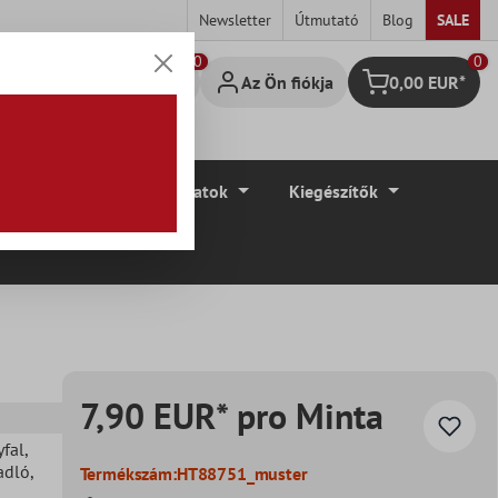
Newsletter
Útmutató
Blog
SALE
0
Az Ön fiókja
0,00 EUR*
Bevásárló kosár
élyek
Padlóburkolatok
Kiegészítők
7,90 EUR* pro Minta
yfal
,
Padló
,
Termékszám:
HT88751_muster