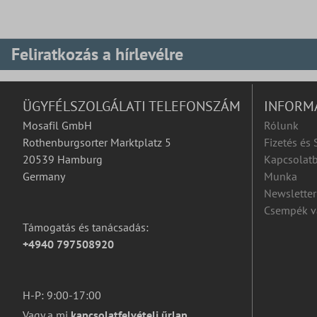
Feliratkozás a hírlevélre
ÜGYFÉLSZOLGÁLATI TELEFONSZÁM
INFORM
Mosafil GmbH
Rólunk
Rothenburgsorter Marktplatz 5
Fizetés és 
20539 Hamburg
Kapcsolatb
Germany
Munka
Newsletter
Csempék v
Támogatás és tanácsadás:
+4940 797508920
H-P: 9:00-17:00
Vagy a mi
kapcsolatfelvételi űrlap
.