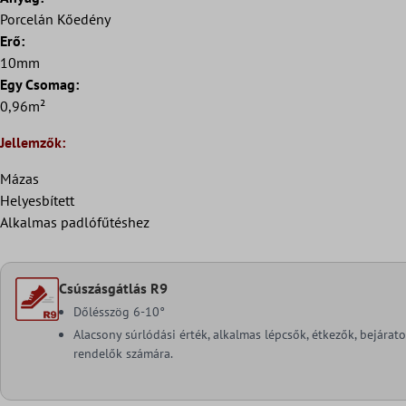
Porcelán Kőedény
Erő:
10mm
Egy Csomag:
0,96m²
Jellemzők:
Mázas
Helyesbített
Alkalmas padlófűtéshez
Csúszásgátlás R9
Dőlésszög 6-10°
Alacsony súrlódási érték, alkalmas lépcsők, étkezők, bejárat
rendelők számára.