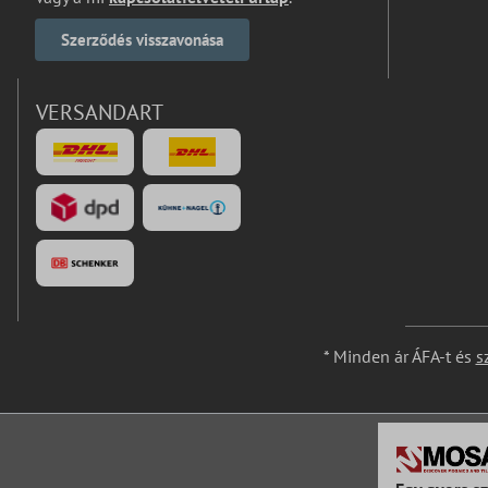
Szerződés visszavonása
VERSANDART
* Minden ár ÁFA-t és
s