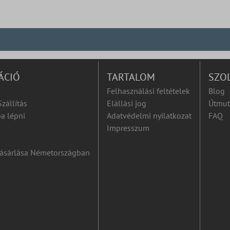
ÁCIÓ
TARTALOM
SZO
Felhasználási feltételek
Blog
Szállítás
Elállási jog
Útmut
a lépni
Adatvédelmi nyilatkozat
FAQ
Impresszum
ásárlása Németországban