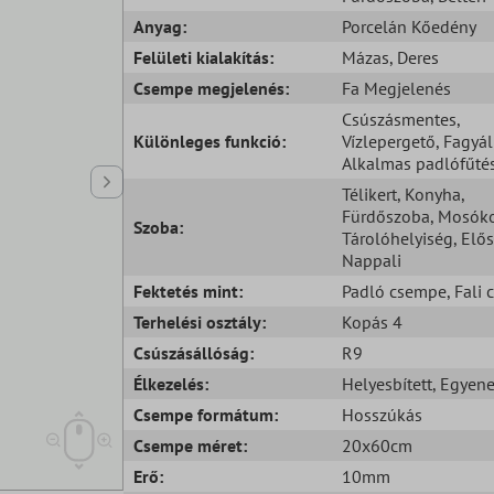
Anyag:
Porcelán Kőedény
Felületi kialakítás:
Mázas
, Deres
Csempe megjelenés:
Fa Megjelenés
Csúszásmentes
,
Különleges funkció:
Vízlepergető
, Fagyál
Alkalmas padlófűté
Télikert
, Konyha
,
Fürdőszoba
, Mosók
Szoba:
Tárolóhelyiség
, Elő
Nappali
Fektetés mint:
Padló csempe
, Fali
Terhelési osztály:
Kopás 4
Csúszásállóság:
R9
Élkezelés:
Helyesbített
, Egyene
Csempe formátum:
Hosszúkás
Csempe méret:
20x60cm
Erő:
10mm