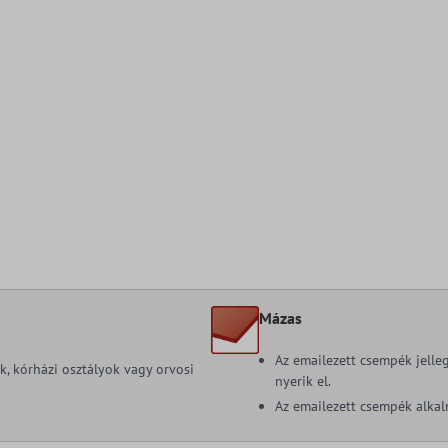
Mázas
Az emailezett csempék jelle
ok, kórházi osztályok vagy orvosi
nyerik el.
Az emailezett csempék alkal