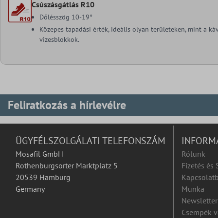
Csúszásgátlás R10
Dőlésszög 10-19°
Közepes tapadási érték, ideális olyan területeken, mint a k
vizesblokkok.
Feliratkozás a hírlevélre
ÜGYFÉLSZOLGÁLATI TELEFONSZÁM
INFORM
Mosafil GmbH
Rólunk
Rothenburgsorter Marktplatz 5
Fizetés és 
20539 Hamburg
Kapcsolatb
Germany
Munka
Newsletter
Csempék v