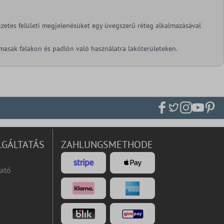
gzetes felületi megjelenésüket egy üvegszerű réteg alkalmazásával
masak falakon és padlón való használatra lakóterületeken.
LGÁLTATÁS
ZAHLUNGSMETHODE
ató