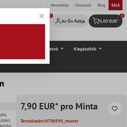
Newsletter
Útmutató
Blog
SALE
0
Az Ön fiókja
0,00 EUR*
Bevásárló kosár
élyek
Padlóburkolatok
Kiegészítők
cm
7,90 EUR* pro Minta
yfal
,
ültéri
,
Termékszám:
HT88898_muster
Beltéri