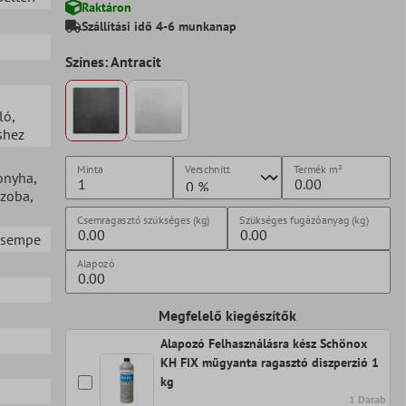
Raktáron
Szállítási idő 4-6 munkanap
Színes: Antracit
ló
,
shez
Minta
Verschnitt
Termék
m²
onyha
,
szoba
,
Csemragasztó szükséges (kg)
Szükséges fugázóanyag (kg)
 csempe
Alapozó
Megfelelő kiegészítők
Alapozó Felhasználásra kész Schönox
KH FIX műgyanta ragasztó diszperzió 1
kg
1 Darab