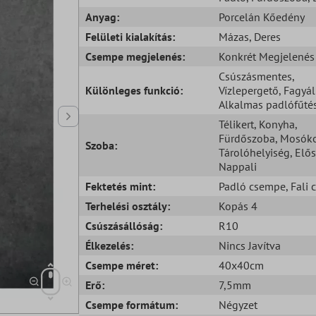
Anyag:
Porcelán Kőedény
Felületi kialakítás:
Mázas
, Deres
Csempe megjelenés:
Konkrét Megjelenés
Csúszásmentes
,
Különleges funkció:
Vízlepergető
, Fagyál
Alkalmas padlófűté
Télikert
, Konyha
,
Fürdőszoba
, Mosók
Szoba:
Tárolóhelyiség
, Elő
Nappali
Fektetés mint:
Padló csempe
, Fali
Terhelési osztály:
Kopás 4
Csúszásállóság:
R10
Élkezelés:
Nincs Javítva
Csempe méret:
40x40cm
Erő:
7,5mm
Csempe formátum:
Négyzet