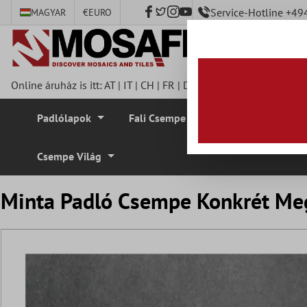
Service-Hotline +4
MAGYAR
€
EURO
fő tartalomra
Online áruház is itt:
AT
|
IT
|
CH
|
FR
|
DE
|
UK
|
CZ
|
SE
|
DK
|
BE
Padlólapok
Fali Csempe
Mozaik Csempe
Csempe Világ
Minta Padló Csempe Konkrét Me