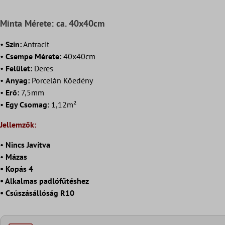
Minta Mérete: ca. 40x40cm
•
Szín:
Antracit
•
Csempe Mérete:
40x40cm
•
Felület:
Deres
•
Anyag:
Porcelán Kőedény
•
Erő:
7,5mm
•
Egy Csomag:
1,12m²
Jellemzők:
•
Nincs Javítva
•
Mázas
• Kopás 4
• Alkalmas padlófűtéshez
• Csúszásállóság R10