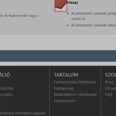
Mázas
Az emailezett csempék jelle
ávé- és teakonyhák vagy a
nyerik el.
Az emailezett csempék alkal
ÁCIÓ
TARTALOM
SZO
Felhasználási feltételek
Blog
Szállítás
Elállási jog
Útmut
a lépni
Adatvédelmi nyilatkozat
FAQ
Impresszum
ásárlása Németországban