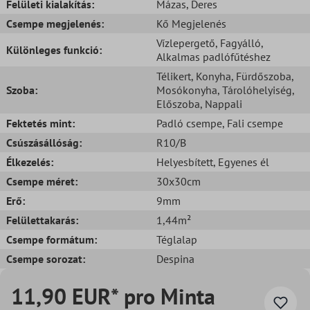
Felületi kialakítás:
Mázas
, Deres
Csempe megjelenés:
Kő Megjelenés
Vízlepergető
, Fagyálló
,
Különleges funkció:
Alkalmas padlófűtéshez
Télikert
, Konyha
, Fürdőszoba
,
Szoba:
Mosókonyha
, Tárolóhelyiség
,
Előszoba
, Nappali
Fektetés mint:
Padló csempe
, Fali csempe
Csúszásállóság:
R10/B
Élkezelés:
Helyesbített
, Egyenes él
Csempe méret:
30x30cm
Erő:
9mm
Felülettakarás:
1,44m²
Csempe formátum:
Téglalap
Csempe sorozat:
Despina
11,90 EUR* pro Minta