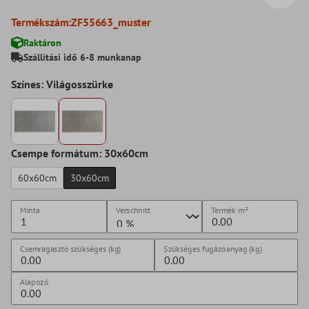
Termékszám:
ZF55663_muster
Raktáron
Szállítási idő 6-8 munkanap
Színes: Világosszürke
Csempe formátum: 30x60cm
60x60cm
30x60cm
Minta
Verschnitt
Termék
m²
Csemragasztó szükséges (kg)
Szükséges fugázóanyag (kg)
Alapozó