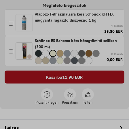
Megfelelő kiegészítők
Alapozó Felhasználásra kész Schönox KH FIX
műgyanta ragasztó diszperzió 1 kg
1 Darab
25,80 EUR
Schönox ES Bahama bézs hézagtömítő szilikon
(300 ml)
0 Darab
0,00 EUR
Kosárba
11,90
EUR
Mosafil Fragen
Preisalarm
Teilen
Leírás