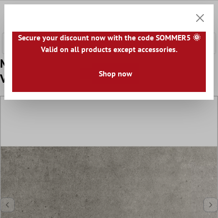
fő tartalomra
0
Bevásár
Secure your discount now with the code SOMMER5 🌞
Valid on all products except accessories.
Minta Padlólapok Kő Megjelenés Despina
Shop now
Világos Szürke 30x60cm