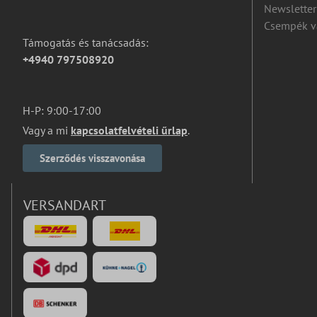
Newsletter
Csempék v
Támogatás és tanácsadás:
+4940 797508920
H-P: 9:00-17:00
Vagy a mi
kapcsolatfelvételi űrlap
.
Szerződés visszavonása
VERSANDART