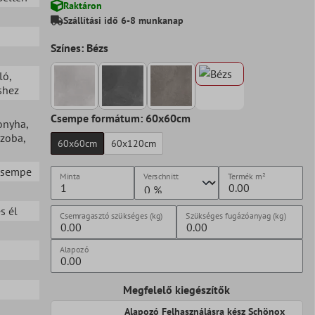
Raktáron
Szállítási idő 6-8 munkanap
Színes: Bézs
ló
,
shez
Csempe formátum: 60x60cm
onyha
,
szoba
,
60x60cm
60x120cm
 csempe
Minta
Verschnitt
Termék
m²
s él
Csemragasztó szükséges (kg)
Szükséges fugázóanyag (kg)
Alapozó
Megfelelő kiegészítők
Alapozó Felhasználásra kész Schönox