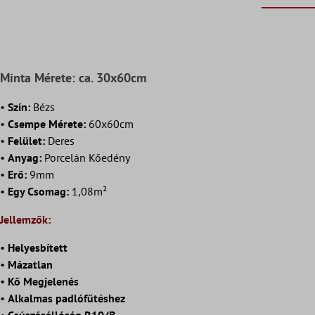
Minta Mérete: ca. 30x60cm
•
Szín:
Bézs
•
Csempe Mérete:
60x60cm
•
Felület:
Deres
•
Anyag:
Porcelán Kőedény
•
Erő:
9mm
•
Egy Csomag:
1,08m²
Jellemzők:
•
Helyesbített
•
Mázatlan
•
Kő Megjelenés
•
Alkalmas padlófűtéshez