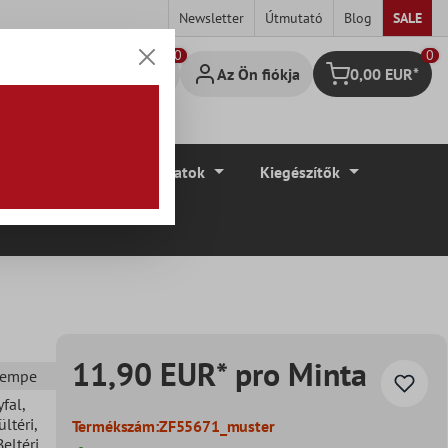
Newsletter
Útmutató
Blog
SALE
0
Az Ön fiókja
0,00 EUR*
Bevásárló kosár
élyek
Padlóburkolatok
Kiegészítők
11,90 EUR* pro Minta
csempe
yfal
,
ültéri
,
Termékszám:
ZF55671_muster
Beltéri