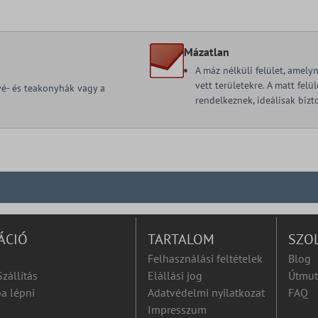
Mázatlan
A máz nélküli felület, amel
vett területekre. A matt fel
ávé- és teakonyhák vagy a
rendelkeznek, ideálisak bizt
ÁCIÓ
TARTALOM
SZO
Felhasználási feltételek
Blog
Szállítás
Elállási jog
Útmut
a lépni
Adatvédelmi nyilatkozat
FAQ
Impresszum