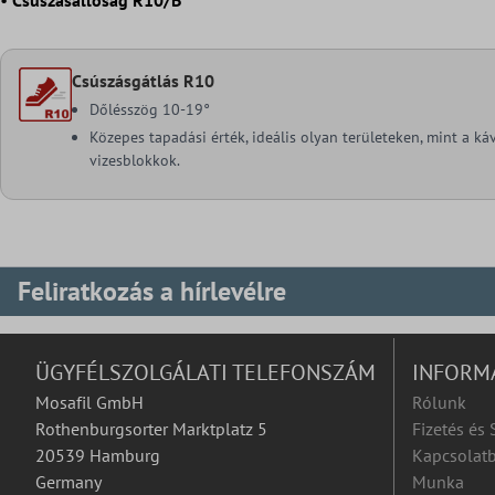
•
Csúszásállóság R10/B
Csúszásgátlás R10
Dőlésszög 10-19°
Közepes tapadási érték, ideális olyan területeken, mint a k
vizesblokkok.
Feliratkozás a hírlevélre
ÜGYFÉLSZOLGÁLATI TELEFONSZÁM
INFORM
Mosafil GmbH
Rólunk
Rothenburgsorter Marktplatz 5
Fizetés és 
20539 Hamburg
Kapcsolatb
Germany
Munka