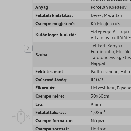
Anyag:
Porcelán Kőedény
Felületi kialakítás:
Deres
, Mázatlan
Csempe megjelenés:
Kő Megjelenés
Vízlepergető
, Fagyál
Különleges funkció:
Alkalmas padlófűté
Télikert
, Konyha
,
Fürdőszoba
, Mosók
Szoba:
Tárolóhelyiség
, Elő
Nappali
Fektetés mint:
Padló csempe
, Fali
Csúszásállóság:
R10/B
Élkezelés:
Helyesbített
, Egyene
Csempe méret:
30x60cm
Erő:
9mm
Felülettakarás:
1,08m²
Csempe formátum:
Négyzet
Csempe sorozat:
Horizon