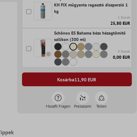
KH FIX műgyanta ragasztó diszperzió 1
kg
1 Darab
25,80 EUR
Schönox ES Bahama bézs hézagtömítő
szilikon (300 ml)
0 Darab
0,00 EUR
Kosárba
11,90
EUR
Mosafil Fragen
Preisalarm
Teilen
Tippek