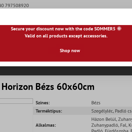
940 797508920
Secure your discount now with the code SOMMER5 🌞
Valid on all products except accessories.
|
NL
|
IE
|
ES
|
PL
|
PT
|
FI
|
GR
|
RO
|
NO
|
HU
|
BG
|
HR
|
LU
Shop now
Természetes Kőlapok
Teraszlapok
Csempeszeg
s Horizon Bézs 60x60cm
Színes:
Bézs
Terméktípus:
Szegélyléc
, Padló 
Házon Belül
, Zuhan
Alkalmas:
Zuhanypadló
, Fal
, K
Padló
, Fürdőszoba
, 