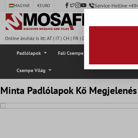
Service-Hotline +4
MAGYAR
€
EURO
fő tartalomra
Online áruház is itt:
AT
|
IT
|
CH
|
FR
|
DE
|
UK
|
CZ
|
SE
|
DK
|
BE
Padlólapok
Fali Csempe
Mozaik Csempe
Csempe Világ
Minta Padlólapok Kő Megjelené