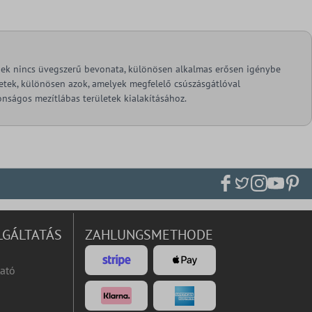
ynek nincs üvegszerű bevonata, különösen alkalmas erősen igénybe
ületek, különösen azok, amelyek megfelelő csúszásgátlóval
onságos mezítlábas területek kialakításához.
LGÁLTATÁS
ZAHLUNGSMETHODE
ató