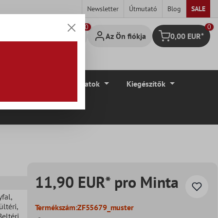
Newsletter
Útmutató
Blog
SALE
0
Az Ön fiókja
0,00 EUR*
Bevásárló kosár
élyek
Padlóburkolatok
Kiegészítők
11,90 EUR* pro Minta
yfal
,
ültéri
,
Termékszám:
ZF55679_muster
Beltéri