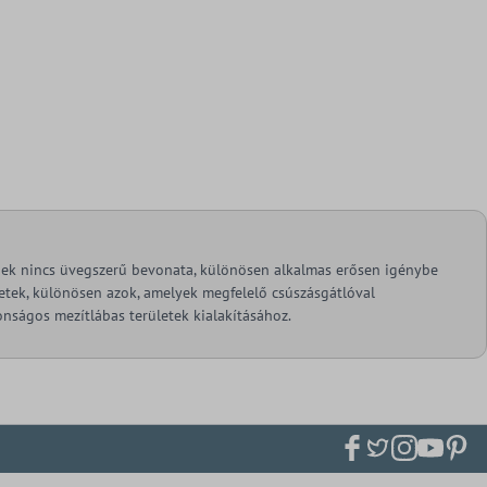
ynek nincs üvegszerű bevonata, különösen alkalmas erősen igénybe
ületek, különösen azok, amelyek megfelelő csúszásgátlóval
onságos mezítlábas területek kialakításához.