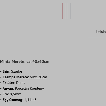
Leírá
Minta Mérete: ca. 40x60cm
•
Szín:
Szürke
•
Csempe Mérete:
60x120cm
•
Felület:
Deres
•
Anyag:
Porcelán Kőedény
•
Erő:
9,5mm
•
Egy Csomag:
1,44m²