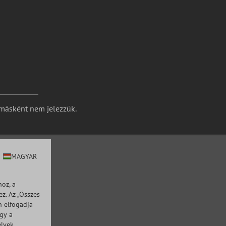
 másként nem jelezzük.
MAGYAR
oz, a
z. Az „Összes
n elfogadja
agy a
elvek