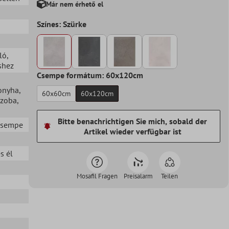
Már nem érhető el
Színes: Szürke
ló
,
shez
Csempe formátum: 60x120cm
onyha
,
60x60cm
60x120cm
szoba
,
Bitte benachrichtigen Sie mich, sobald der
 csempe
Artikel wieder verfügbar ist
s él
Mosafil Fragen
Preisalarm
Teilen