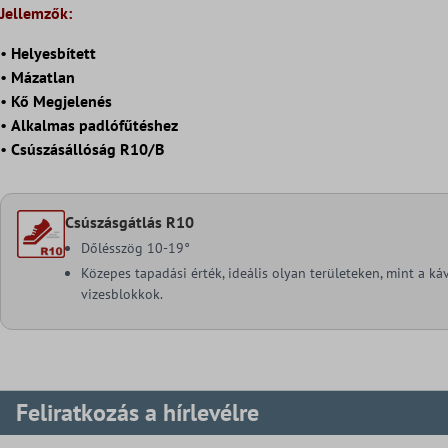
Jellemzők:
•
Helyesbített
•
Mázatlan
•
Kő Megjelenés
•
Alkalmas padlófűtéshez
•
Csúszásállóság R10/B
Csúszásgátlás R10
Dőlésszög 10-19°
Közepes tapadási érték, ideális olyan területeken, mint a k
vizesblokkok.
Feliratkozás a hírlevélre