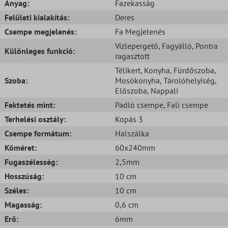
Anyag:
Fazekasság
Felületi kialakítás:
Deres
Csempe megjelenés:
Fa Megjelenés
Vízlepergető
, Fagyálló
, Pontra
Különleges funkció:
ragasztott
Télikert
, Konyha
, Fürdőszoba
,
Szoba:
Mosókonyha
, Tárolóhelyiség
,
Előszoba
, Nappali
Fektetés mint:
Padló csempe
, Fali csempe
Terhelési osztály:
Kopás 3
Csempe formátum:
Halszálka
Kőméret:
60x240mm
Fugaszélesség:
2,5mm
Hosszúság:
10 cm
Széles:
10 cm
Magasság:
0,6 cm
Erő:
6mm