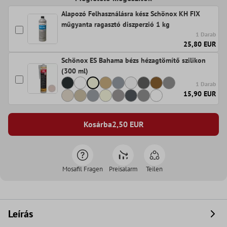
Alapozó Felhasználásra kész Schönox KH FIX
műgyanta ragasztó diszperzió 1 kg
1 Darab
25,80 EUR
Schönox ES Bahama bézs hézagtömítő szilikon
(300 ml)
1 Darab
15,90 EUR
Kosárba
2,50
EUR
Mosafil Fragen
Preisalarm
Teilen
Leírás