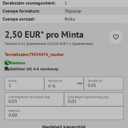
Darabszám csomagonként:
1
Csempe formátum:
Téglalap
Csempe sorozat:
Reika
2,50 EUR* pro Minta
Tartalom
0.01 Quadratmeter
(250,00 EUR* / 1 Quadratmeter)
Termékszám:
TM34476_muster
Raktáron
Szállítási idő 4-6 munkanap
Minta
Verschnitt
Termék
m²
Csemragasztó szükséges (kg)
Szükséges fugázóanyag (kg)
Alapozó
Megfelelő kiegészítők