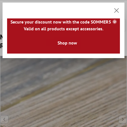
fő tartalomra
0
Bevásár
Secure your discount now with the code SOMMER5 🌞
Valid on all products except accessories.
Minta tól től Fazekasság Mozaik Csempe
Shop now
Reika Halszálka Barna