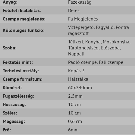
Anyag:
Fazekasság
Felületi kialakítás:
Deres
Csempe megjelenés:
Fa Megjelenés
Vízlepergető
, Fagyálló
, Pontra
Különleges funkció:
ragasztott
Télikert
, Konyha
, Mosókonyha
,
Szoba:
Tárolóhelyiség
, Előszoba
,
Nappali
Fektetés mint:
Padló csempe
, Fali csempe
Terhelési osztály:
Kopás 3
Csempe formátum:
Halszálka
Kőméret:
60x240mm
Fugaszélesség:
2,5mm
Hosszúság:
10 cm
Széles:
10 cm
Magasság:
0,6 cm
Erő:
6mm