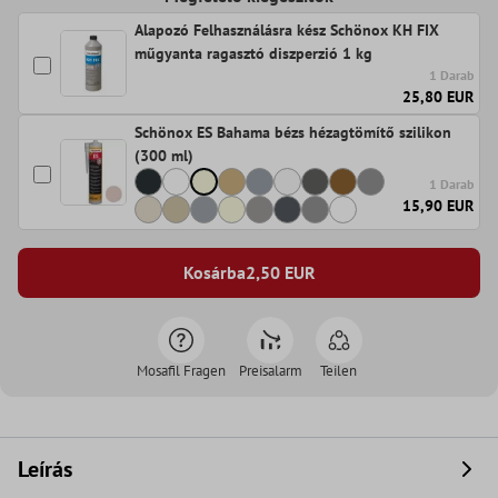
Alapozó Felhasználásra kész Schönox KH FIX
műgyanta ragasztó diszperzió 1 kg
1 Darab
25,80 EUR
Schönox ES Bahama bézs hézagtömítő szilikon
(300 ml)
1 Darab
15,90 EUR
Kosárba
2,50
EUR
Mosafil Fragen
Preisalarm
Teilen
Leírás