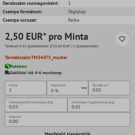
Darabszám csomagonként:
1
Csempe formátum:
Téglalap
Csempe sorozat:
Reika
2,50 EUR* pro Minta
Tartalom
0.01 Quadratmeter
(250,00 EUR* / 1 Quadratmeter)
Termékszám:
TM34475_muster
Raktáron
Szállítási idő 4-6 munkanap
Minta
Verschnitt
Termék
m²
Csemragasztó szükséges (kg)
Szükséges fugázóanyag (kg)
Alapozó
Megfelelő kiegészítők