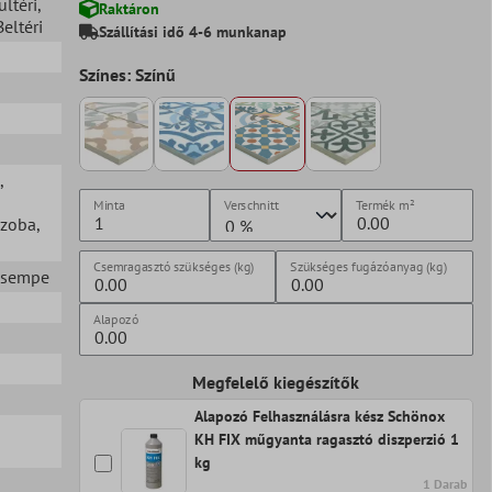
ültéri
,
Raktáron
Beltéri
Szállítási idő 4-6 munkanap
Színes: Színű
,
Minta
Verschnitt
Termék
m²
szoba
,
Csemragasztó szükséges (kg)
Szükséges fugázóanyag (kg)
 csempe
Alapozó
Megfelelő kiegészítők
Alapozó Felhasználásra kész Schönox
KH FIX műgyanta ragasztó diszperzió 1
kg
1 Darab