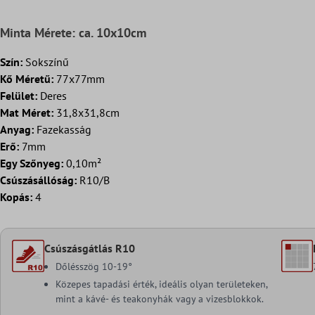
Minta Mérete: ca. 10x10cm
Szín:
Sokszínű
Kő Méretű:
77x77mm
Felület:
Deres
Mat Méret:
31,8x31,8cm
Anyag:
Fazekasság
Erő:
7mm
Egy Szőnyeg:
0,10m²
Csúszásállóság:
R10/B
Kopás:
4
Csúszásgátlás R10
Dőlésszög 10-19°
Közepes tapadási érték, ideális olyan területeken,
mint a kávé- és teakonyhák vagy a vizesblokkok.