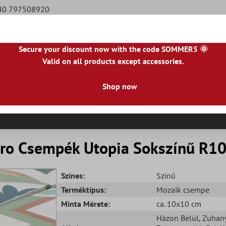
940 797508920
Secure your discount now with the code SOMMER5 🌞
Valid on all products except accessories.
|
NL
|
IE
|
ES
|
PL
|
PT
|
FI
|
GR
|
RO
|
NO
|
HU
|
BG
|
HR
|
LU
Shop now
Természetes Kőlapok
Teraszlapok
Csempeszeg
etro Csempék Utopia Sokszínű R1
Színes:
Színű
Terméktípus:
Mozaik csempe
Minta Mérete:
ca. 10x10 cm
Házon Belül
, Zuhan