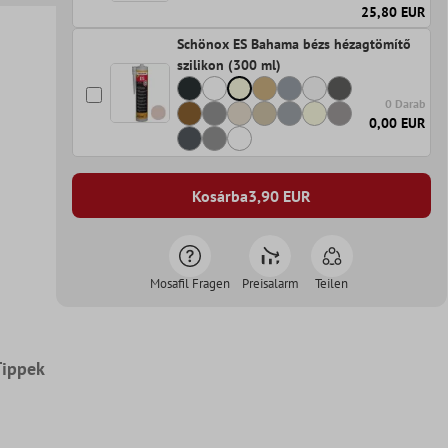
25,80 EUR
Schönox ES Bahama bézs hézagtömítő
szilikon (300 ml)
0 Darab
0,00 EUR
Kosárba
3,90
EUR
Mosafil Fragen
Preisalarm
Teilen
Tippek