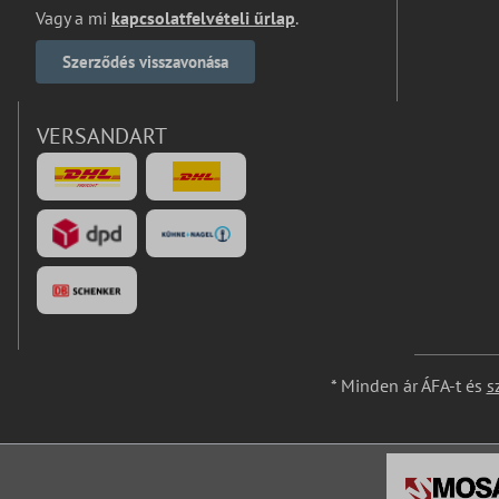
Vagy a mi
kapcsolatfelvételi űrlap
.
Szerződés visszavonása
VERSANDART
* Minden ár ÁFA-t és
s