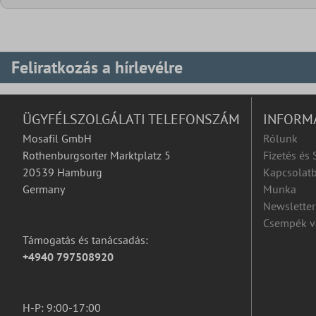
Feliratkozás a hírlevélre
ÜGYFÉLSZOLGÁLATI TELEFONSZÁM
INFORM
Mosafil GmbH
Rólunk
Rothenburgsorter Marktplatz 5
Fizetés és 
20539 Hamburg
Kapcsolatb
Germany
Munka
Newsletter
Csempék v
Támogatás és tanácsadás:
+4940 797508920
H-P: 9:00-17:00