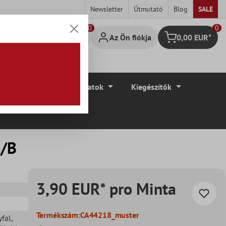
Newsletter
Útmutató
Blog
SALE
0
Az Ön fiókja
0,00 EUR*
Bevásárló kosár
élyek
Padlóburkolatok
Kiegészítők
0/B
3,90 EUR* pro Minta
Termékszám:
CA44218_muster
yfal
,