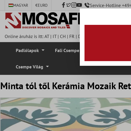
Service-Hotline +4
MAGYAR
€
EURO
fő tartalomra
Online áruház is itt:
AT
|
IT
|
CH
|
FR
|
DE
|
UK
|
CZ
|
SE
|
DK
|
BE
Padlólapok
Fali Csempe
Mozaik Csempe
Csempe Világ
Minta tól től Kerámia Mozaik R