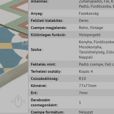
Alkalmas:
Zuhanypadló
, Fal
, K
Padló
, Fürdőszoba
, 
Anyag:
Fazekasság
Felületi kialakítás:
Deres
Csempe megjelenés:
Retro
, Vintage
Különleges funkció:
Vízlepergető
Konyha
, Fürdőszoba
Mosókonyha
,
Szoba:
Tárolóhelyiség
, Elő
Nappali
Fektetés mint:
Padló csempe
, Fali
Terhelési osztály:
Kopás 4
Csúszásállóság:
R10
Kőméret:
77x77mm
Erő:
7mm
Darabszám
1
csomagonként:
Csempe formátum:
Négyzet