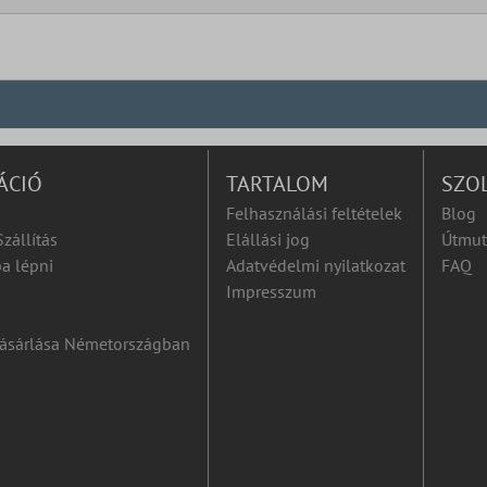
ÁCIÓ
TARTALOM
SZO
Felhasználási feltételek
Blog
Szállítás
Elállási jog
Útmut
a lépni
Adatvédelmi nyilatkozat
FAQ
Impresszum
ásárlása Németországban