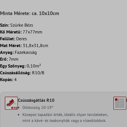
Minta Mérete: ca. 10x10cm
Szín:
Szürke Bézs
Kő Méretű:
77x77mm
Felület:
Deres
Mat Méret:
31,8x31,8cm
Anyag:
Fazekasság
Erő:
7mm
Egy Szőnyeg:
0,10m²
Csúszásállóság:
R10/B
Kopás:
4
Csúszásgátlás R10
Dőlésszög 10-19°
Közepes tapadási érték, ideális olyan területeken,
mint a kávé- és teakonyhák vagy a vizesblokkok.