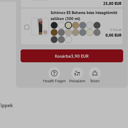
25,80 EUR
Schönox ES Bahama bézs hézagtömítő
szilikon (300 ml)
0 Darab
0,00 EUR
Kosárba
3,90
EUR
Mosafil Fragen
Preisalarm
Teilen
Tippek