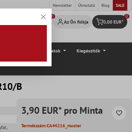
Newsletter
Útmutató
Blog
SALE
0
Az Ön fiókja
0,00 EUR*
Bevásárló kosár
élyek
Padlóburkolatok
Kiegészítők
 R10/B
3,90 EUR* pro Minta
Termékszám:
CA44216_muster
yfal
,