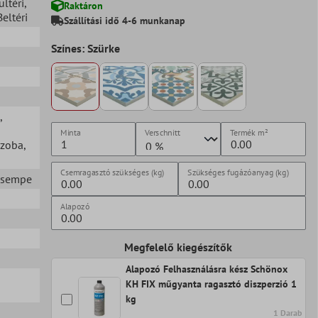
ültéri
,
Raktáron
Beltéri
Szállítási idő 4-6 munkanap
Színes: Szürke
,
Minta
Verschnitt
Termék
m²
szoba
,
Csemragasztó szükséges (kg)
Szükséges fugázóanyag (kg)
 csempe
Alapozó
Megfelelő kiegészítők
Alapozó Felhasználásra kész Schönox
KH FIX műgyanta ragasztó diszperzió 1
kg
1 Darab