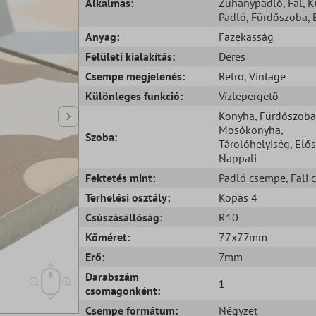
Alkalmas:
Zuhanypadló
, Fal
, K
Padló
, Fürdőszoba
, 
Anyag:
Fazekasság
Felületi kialakítás:
Deres
Csempe megjelenés:
Retro
, Vintage
Különleges funkció:
Vízlepergető
Konyha
, Fürdőszoba
Mosókonyha
,
Szoba:
Tárolóhelyiség
, Elő
Nappali
Fektetés mint:
Padló csempe
, Fali
Terhelési osztály:
Kopás 4
Csúszásállóság:
R10
Kőméret:
77x77mm
Erő:
7mm
Darabszám
1
csomagonként:
Csempe formátum:
Négyzet