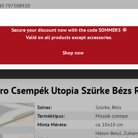
940 797508920
Secure your discount now with the code SOMMER5 🌞
Valid on all products except accessories.
|
NL
|
IE
|
ES
|
PL
|
PT
|
FI
|
GR
|
RO
|
NO
|
HU
|
BG
|
HR
|
LU
Shop now
Természetes Kőlapok
Teraszlapok
Csempeszeg
etro Csempék Utopia Szürke Bézs
Színes:
Szürke
, Bézs
Terméktípus:
Mozaik csempe
Minta Mérete:
ca. 10x10 cm
Házon Belül
, Zuhan