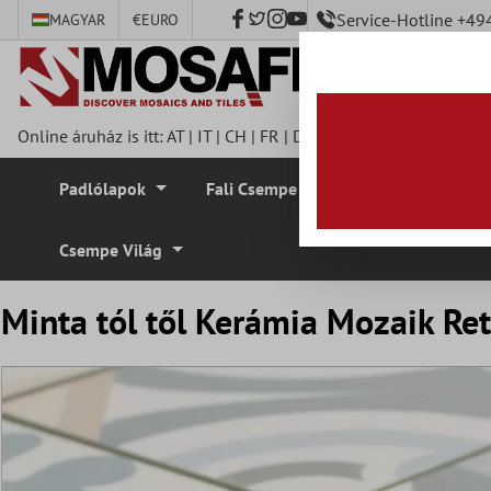
Service-Hotline +4
MAGYAR
€
EURO
fő tartalomra
Online áruház is itt:
AT
|
IT
|
CH
|
FR
|
DE
|
UK
|
CZ
|
SE
|
DK
|
BE
Padlólapok
Fali Csempe
Mozaik Csempe
Csempe Világ
Minta tól től Kerámia Mozaik R