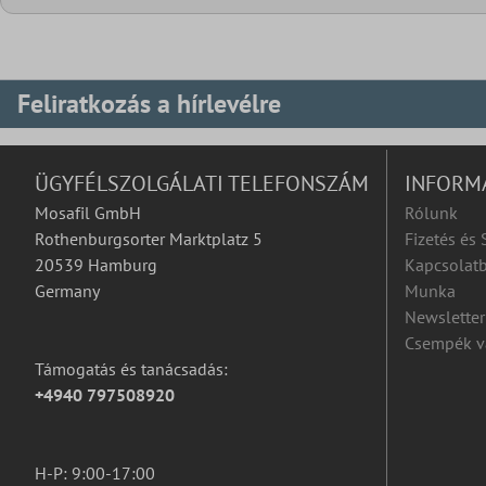
Feliratkozás a hírlevélre
ÜGYFÉLSZOLGÁLATI TELEFONSZÁM
INFORM
Mosafil GmbH
Rólunk
Rothenburgsorter Marktplatz 5
Fizetés és 
20539 Hamburg
Kapcsolatb
Germany
Munka
Newsletter
Csempék v
Támogatás és tanácsadás:
+4940 797508920
H-P: 9:00-17:00