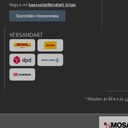
Vagy a mi
kapcsolatfelvételi űrlap
.
Szerződés visszavonása
VERSANDART
* Minden ár ÁFA-t és
s