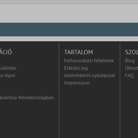
ÁCIÓ
TARTALOM
SZO
Felhasználási feltételek
Blog
Szállítás
Elállási jog
Útmut
a lépni
Adatvédelmi nyilatkozat
FAQ
Impresszum
ásárlása Németországban