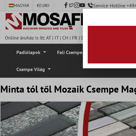
Service-Hotline +4
MAGYAR
€
EURO
fő tartalomra
Online áruház is itt:
AT
|
IT
|
CH
|
FR
|
DE
|
UK
|
CZ
|
SE
|
DK
|
BE
Padlólapok
Fali Csempe
Mozaik Csempe
Csempe Világ
Minta tól től Mozaik Csempe Ma