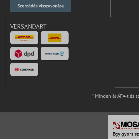
Szerződés visszavonása
VERSANDART
* Minden ár ÁFA-t és
s
Egy gyors sz