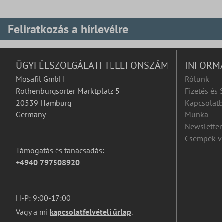
Feliratkozás a hírlevélre
ÜGYFÉLSZOLGÁLATI TELEFONSZÁM
INFORM
Mosafil GmbH
Rólunk
Rothenburgsorter Marktplatz 5
Fizetés és 
20539 Hamburg
Kapcsolatb
Germany
Munka
Newsletter
Csempék v
Támogatás és tanácsadás:
+4940 797508920
H-P: 9:00-17:00
Vagy a mi
kapcsolatfelvételi űrlap
.