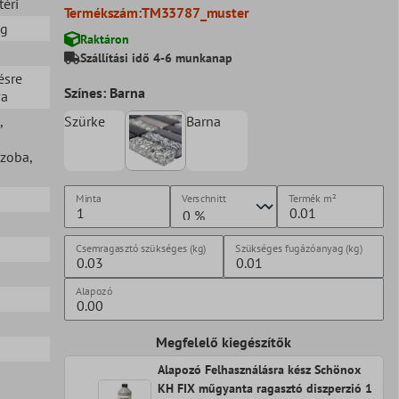
téri
Termékszám:
TM33787_muster
eg
Raktáron
Szállítási idő 4-6 munkanap
ésre
Színes: Barna
va
,
Szürke
Barna
szoba
,
Minta
Verschnitt
Termék
m²
Csemragasztó szükséges (kg)
Szükséges fugázóanyag (kg)
Alapozó
Megfelelő kiegészítők
Alapozó Felhasználásra kész Schönox
KH FIX műgyanta ragasztó diszperzió 1