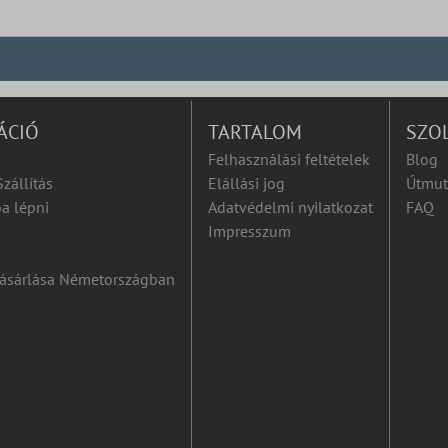
ÁCIÓ
TARTALOM
SZO
Felhasználási feltételek
Blog
Szállítás
Elállási jog
Útmut
a lépni
Adatvédelmi nyilatkozat
FAQ
Impresszum
ásárlása Németországban