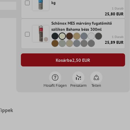
kg
1 Darab
25,80 EUR
Schönox MES márvány fugatömítő
szilikon Bahama bézs 300ml
1 Darab
25,89 EUR
Kosárba
2,50
EUR
Mosafil Fragen
Preisalarm
Teilen
Tippek