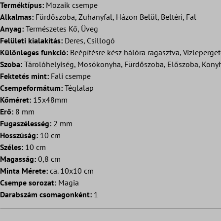
Terméktípus:
Mozaik csempe
Alkalmas:
Fürdőszoba, Zuhanyfal, Házon Belül, Beltéri, Fal
Anyag:
Természetes Kő, Üveg
Felületi kialakítás:
Deres, Csillogó
Különleges funkció:
Beépítésre kész hálóra ragasztva, Vízleperge
Szoba:
Tárolóhelyiség, Mosókonyha, Fürdőszoba, Előszoba, Konyh
Fektetés mint:
Fali csempe
Csempeformátum:
Téglalap
Kőméret:
15x48mm
Erő:
8 mm
Fugaszélesség:
2 mm
Hosszúság:
10 cm
Széles:
10 cm
Magasság:
0,8 cm
Minta Mérete:
ca. 10x10 cm
Csempe sorozat:
Magia
Darabszám csomagonként:
1