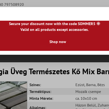
940 797508920
Secure your discount now with the code SOMMER5 🌞
Valid on all products except accessories.
|
NL
|
IE
|
ES
|
PL
|
PT
|
FI
|
GR
|
RO
|
NO
|
HU
|
BG
|
HR
|
LU
Shop now
Természetes Kőlapok
Teraszlapok
Csempeszeg
gia Üveg Természetes Kő Mix Ba
Színes:
Ezüst
, Barna
, Bézs
Terméktípus:
Mozaik csempe
Minta Mérete:
ca. 10x10 cm
Házon Belül
, Zuhan
Alkalmas: