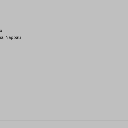
tő
a, Nappali