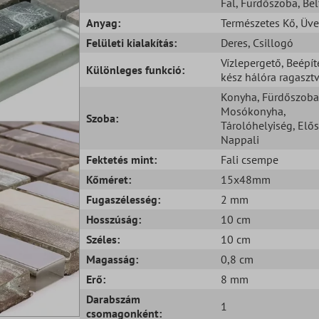
Fal
, Fürdőszoba
, Bel
Anyag:
Természetes Kő
, Üv
Felületi kialakítás:
Deres
, Csillogó
Vízlepergető
, Beépít
Különleges funkció:
kész hálóra ragaszt
Konyha
, Fürdőszoba
Mosókonyha
,
Szoba:
Tárolóhelyiség
, Elő
Nappali
Fektetés mint:
Fali csempe
Kőméret:
15x48mm
Fugaszélesség:
2 mm
Hosszúság:
10 cm
Széles:
10 cm
Magasság:
0,8 cm
Erő:
8 mm
Darabszám
1
csomagonként: