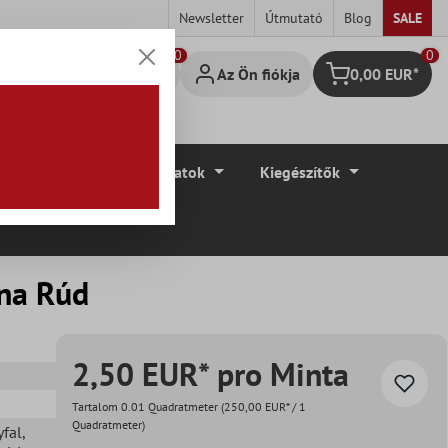
Newsletter
Útmutató
Blog
SALE
0
Az Ön fiókja
0,00 EUR*
Bevásárló kosár
élyek
Padlóburkolatok
Kiegészítők
rna Rúd
2,50 EUR* pro Minta
Tartalom
0.01 Quadratmeter
(250,00 EUR* / 1
Quadratmeter)
yfal
,