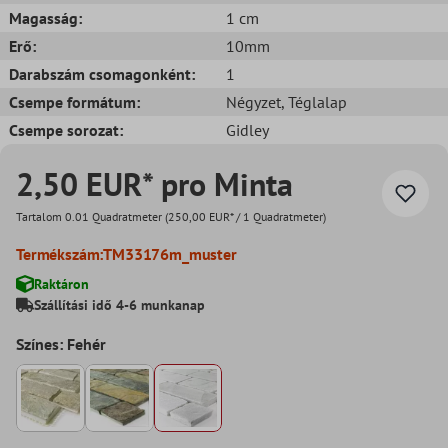
Magasság:
1 cm
Erő:
10mm
Darabszám csomagonként:
1
Csempe formátum:
Négyzet
, Téglalap
Csempe sorozat:
Gidley
2,50 EUR* pro Minta
Tartalom
0.01 Quadratmeter
(250,00 EUR* / 1 Quadratmeter)
Termékszám:
TM33176m_muster
Raktáron
Szállítási idő 4-6 munkanap
Színes: Fehér