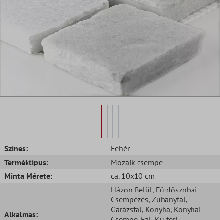
Színes:
Fehér
Terméktípus:
Mozaik csempe
Minta Mérete:
ca. 10x10 cm
Házon Belül
, Fürdőszobai
Csempézés
, Zuhanyfal
,
Garázsfal
, Konyha
, Konyhai
Alkalmas:
Csempe
, Fal
, Kültéri
,