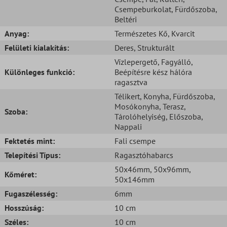
Csempeburkolat
, Fürdőszoba
,
Beltéri
Anyag:
Természetes Kő
, Kvarcit
Felületi kialakítás:
Deres
, Strukturált
Vízlepergető
, Fagyálló
,
Különleges funkció:
Beépítésre kész hálóra
ragasztva
Télikert
, Konyha
, Fürdőszoba
,
Mosókonyha
, Terasz
,
Szoba:
Tárolóhelyiség
, Előszoba
,
Nappali
Fektetés mint:
Fali csempe
Telepítési Típus:
Ragasztóhabarcs
50x46mm
, 50x96mm
,
Kőméret:
50x146mm
Fugaszélesség:
6mm
Hosszúság:
10 cm
Széles:
10 cm