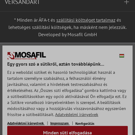
VERSANDART
* Minden ár ÁFA-t és
szállítási költséget tartalmaz
és
lehetséges szállítási költségek, ha másként nem jelezzük.
Developed by Mosafil GmbH
Egy gyors szó a sütikről, aztán továbblépünk...
Ez a weboldal sütiket és hasonló technológiákat használ a
tartalom személyre szabásához, a felhasználói élmény
javításához, valamint a hirdetések testreszabásához és
értékeléséhez. Az „Összes süti elfogadása” gombra kattintva vagy
a sütibeállításokban egy opció aktiválásával Ön elfogadja ezt. Ez
a Sütikre vonatkozó irányelveinkben is szerepel. A beállítások
módosításához vagy a hozzájárulás visszavonásához egyszerűen
frissítse a sütibeállításait.
Adatvédelmi irányelvek
Adatvédelmi irányelvek
Impresszum
Konfigurálás
Minden süti elfogadása