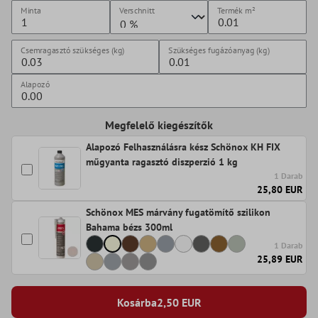
Minta
Verschnitt
Termék
m²
Csemragasztó szükséges (kg)
Szükséges fugázóanyag (kg)
Alapozó
Megfelelő kiegészítők
Alapozó Felhasználásra kész Schönox KH FIX
műgyanta ragasztó diszperzió 1 kg
1 Darab
25,80 EUR
Schönox MES márvány fugatömítő szilikon
Bahama bézs 300ml
1 Darab
25,89 EUR
Kosárba
2,50
EUR