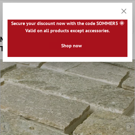
fő tartalomra
0
Bevásár
Secure your discount now with the code SOMMER5 🌞
Valid on all products except accessories.
Minta tól től Mozaik Csempe Pala
Shop now
Természetes Kő Gidley Világos Bézs