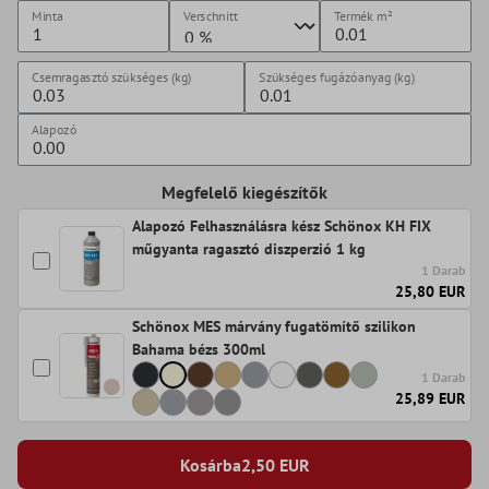
Minta
Verschnitt
Termék
m²
Csemragasztó szükséges (kg)
Szükséges fugázóanyag (kg)
Alapozó
Megfelelő kiegészítők
Alapozó Felhasználásra kész Schönox KH FIX
műgyanta ragasztó diszperzió 1 kg
1 Darab
25,80 EUR
Schönox MES márvány fugatömítő szilikon
Bahama bézs 300ml
1 Darab
25,89 EUR
Kosárba
2,50
EUR