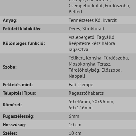
Csempeburkolat
, Fürdőszoba
,
Beltéri
Anyag:
Természetes Kő
, Kvarcit
Felületi kialakítás:
Deres
, Strukturált
Vízlepergető
, Fagyálló
,
Különleges funkció:
Beépítésre kész hálóra
ragasztva
Télikert
, Konyha
, Fürdőszoba
,
Mosókonyha
, Terasz
,
Szoba:
Tárolóhelyiség
, Előszoba
,
Nappali
Fektetés mint:
Fali csempe
Telepítési Típus:
Ragasztóhabarcs
50x46mm
, 50x96mm
,
Kőméret:
50x146mm
Fugaszélesség:
6mm
Hosszúság:
10 cm
Széles:
10 cm