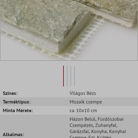
Színes:
Világos Bézs
Terméktípus:
Mozaik csempe
Minta Mérete:
ca. 10x10 cm
Házon Belül
, Fürdőszobai
Csempézés
, Zuhanyfal
,
Garázsfal
, Konyha
, Konyhai
Alkalmas:
Csempe
, Fal
, Kültéri
,