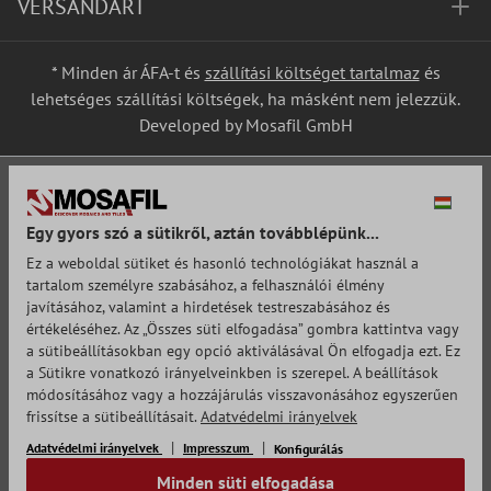
VERSANDART
* Minden ár ÁFA-t és
szállítási költséget tartalmaz
és
lehetséges szállítási költségek, ha másként nem jelezzük.
Developed by Mosafil GmbH
Egy gyors szó a sütikről, aztán továbblépünk...
Ez a weboldal sütiket és hasonló technológiákat használ a
tartalom személyre szabásához, a felhasználói élmény
javításához, valamint a hirdetések testreszabásához és
értékeléséhez. Az „Összes süti elfogadása” gombra kattintva vagy
a sütibeállításokban egy opció aktiválásával Ön elfogadja ezt. Ez
a Sütikre vonatkozó irányelveinkben is szerepel. A beállítások
módosításához vagy a hozzájárulás visszavonásához egyszerűen
frissítse a sütibeállításait.
Adatvédelmi irányelvek
Adatvédelmi irányelvek
Impresszum
Konfigurálás
Minden süti elfogadása