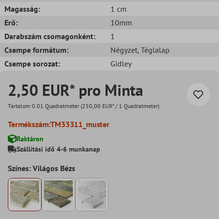
Magasság:
1 cm
Erő:
10mm
Darabszám csomagonként:
1
Csempe formátum:
Négyzet
, Téglalap
Csempe sorozat:
Gidley
2,50 EUR* pro Minta
Tartalom
0.01 Quadratmeter
(250,00 EUR* / 1 Quadratmeter)
Termékszám:
TM33311_muster
Raktáron
Szállítási idő 4-6 munkanap
Színes: Világos Bézs