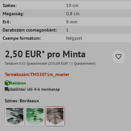
Széles:
10 cm
Magasság:
0,8 cm
Erő:
8 mm
Darabszám csomagonként:
1
Csempe formátum:
Négyzet
2,50 EUR* pro Minta
Tartalom
0.01 Quadratmeter
(250,00 EUR* / 1 Quadratmeter)
Termékszám:
TM33071m_muster
Raktáron
Szállítási idő 4-6 munkanap
Színes: Bordeaux