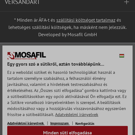
VERSANDART
* Minden ár ÁFA-t és
szállítási költséget tartalmaz
és
lehetséges szállítási költségek, ha másként nem jelezzük.
Developed by Mosafil GmbH
Egy gyors szó a sütikről, aztán továbblépünk...
Ez a weboldal sütiket és hasonló technológiákat használ a
tartalom személyre szabásához, a felhasználói élmény
javításához, valamint a hirdetések testreszabásához és
értékeléséhez. Az „Összes süti elfogadása” gombra kattintva vagy
a sütibeállításokban egy opció aktiválásával Ön elfogadja ezt. Ez
a Sütikre vonatkozó irányelveinkben is szerepel. A beállítások
módosításához vagy a hozzájárulás visszavonásához egyszerűen
frissítse a sütibeállításait.
Adatvédelmi irányelvek
Adatvédelmi irányelvek
Impresszum
Konfigurálás
Minden süti elfogadása