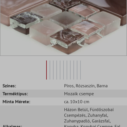
Színes:
Piros
, Rózsaszín
, Barna
Terméktípus:
Mozaik csempe
Minta Mérete:
ca. 10x10 cm
Házon Belül
, Fürdőszobai
Csempézés
, Zuhanyfal
,
Zuhanypadló
, Garázsfal
,
Alkalmas:
Konyha
, Konyhai Csempe
, Fal
,