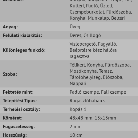
Kültéri
, Padló
, Üzleti
,
Csempeburkolat
, Fürdőszoba
,
Konyhai Munkalap
, Beltéri
Anyag:
Üveg
Felületi kialakítás:
Deres
, Csillogó
Vízlepergető
, Fagyálló
,
Különleges funkció:
Beépítésre kész hálóra
ragasztva
Télikert
, Konyha
, Fürdőszoba
,
Mosókonyha
, Terasz
,
Szoba:
Tárolóhelyiség
, Előszoba
,
Nappali
Fektetés mint:
Padló csempe
, Fali csempe
Telepítési Típus:
Ragasztóhabarcs
Terhelési osztály:
Kopás 1
Kőméret:
48x48 mm
, 15x15mm
Fugaszélesség:
2 mm
Hosszúság:
10 cm