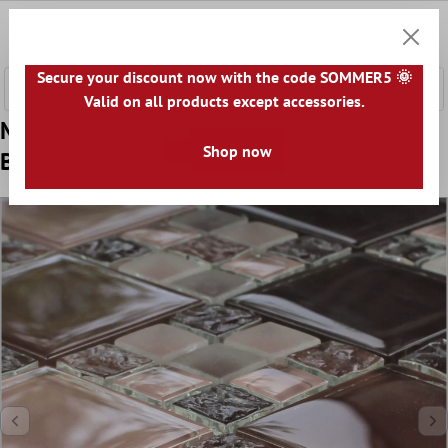
fő tartalomra
0
Bevásár
Secure your discount now with the code SOMMER5 🌞
Valid on all products except accessories.
Minta tól től Mozaik Csempe Üveg
Shop now
Bordeaux Mix