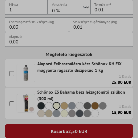
Minta
Verschnitt
Termék
m²
Csemragasztó szükséges (kg)
Szükséges fugázóanyag (kg)
Alapozó
Megfelelő kiegészítők
Alapozó Felhasználásra kész Schönox KH FIX
műgyanta ragasztó diszperzió 1 kg
1 Darab
25,80 EUR
Schönox ES Bahama bézs hézagtömítő szilikon
(300 ml)
1 Darab
15,90 EUR
Kosárba
2,50
EUR