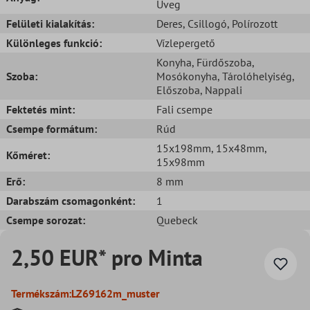
Üveg
Felületi kialakítás:
Deres
, Csillogó
, Polírozott
Különleges funkció:
Vízlepergető
Konyha
, Fürdőszoba
,
Szoba:
Mosókonyha
, Tárolóhelyiség
,
Előszoba
, Nappali
Fektetés mint:
Fali csempe
Csempe formátum:
Rúd
15x198mm
, 15x48mm
,
Kőméret:
15x98mm
Erő:
8 mm
Darabszám csomagonként:
1
Csempe sorozat:
Quebeck
2,50 EUR* pro Minta
Termékszám:
LZ69162m_muster