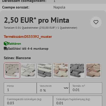
Darabszám csomagonként:
1
Csempe sorozat:
Napola
2,50 EUR* pro Minta
Tartalom
0.01 Quadratmeter
(250,00 EUR* / 1 Quadratmeter)
Termékszám:
DS33392_muster
Raktáron
Szállítási idő 4-6 munkanap
Színes: Biancone
Minta
Verschnitt
Termék
m²
Csemragasztó szükséges (kg)
Szükséges fugázóanyag (kg)