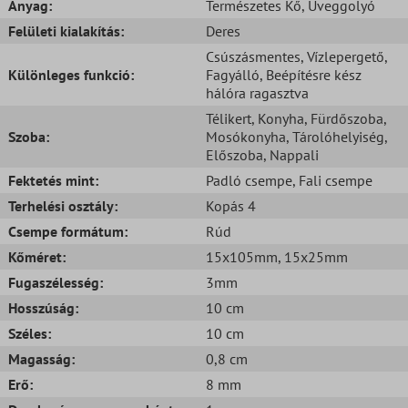
Anyag:
Természetes Kő
, Üveggolyó
Felületi kialakítás:
Deres
Csúszásmentes
, Vízlepergető
,
Különleges funkció:
Fagyálló
, Beépítésre kész
hálóra ragasztva
Télikert
, Konyha
, Fürdőszoba
,
Szoba:
Mosókonyha
, Tárolóhelyiség
,
Előszoba
, Nappali
Fektetés mint:
Padló csempe
, Fali csempe
Terhelési osztály:
Kopás 4
Csempe formátum:
Rúd
Kőméret:
15x105mm
, 15x25mm
Fugaszélesség:
3mm
Hosszúság:
10 cm
Széles:
10 cm
Magasság:
0,8 cm
Erő:
8 mm