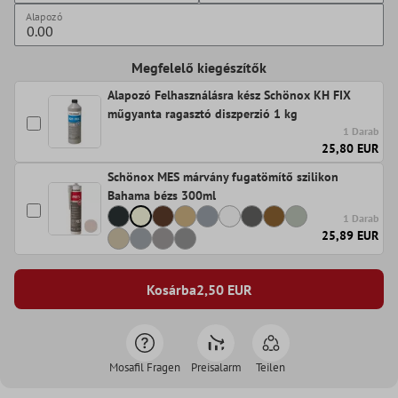
Alapozó
Megfelelő kiegészítők
Alapozó Felhasználásra kész Schönox KH FIX
műgyanta ragasztó diszperzió 1 kg
1 Darab
25,80 EUR
Schönox MES márvány fugatömítő szilikon
Bahama bézs 300ml
1 Darab
25,89 EUR
Kosárba
2,50
EUR
Mosafil Fragen
Preisalarm
Teilen