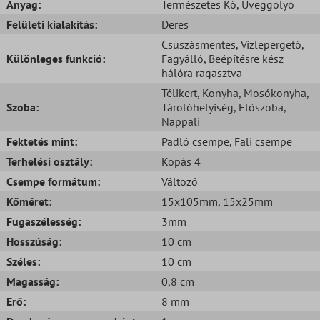
Anyag:
Természetes Kő
, Üveggolyó
Felületi kialakítás:
Deres
Csúszásmentes
, Vízlepergető
,
Különleges funkció:
Fagyálló
, Beépítésre kész
hálóra ragasztva
Télikert
, Konyha
, Mosókonyha
,
Szoba:
Tárolóhelyiség
, Előszoba
,
Nappali
Fektetés mint:
Padló csempe
, Fali csempe
Terhelési osztály:
Kopás 4
Csempe formátum:
Változó
Kőméret:
15x105mm
, 15x25mm
Fugaszélesség:
3mm
Hosszúság:
10 cm
Széles:
10 cm
Magasság:
0,8 cm
Erő:
8 mm