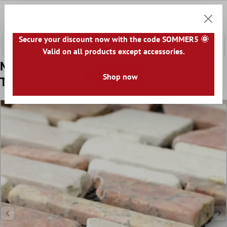
fő tartalomra
0
Bevásár
Secure your discount now with the code SOMMER5 🌞
Valid on all products except accessories.
Minta tól től Mozaik Csempe Üveggolyó
Shop now
Természetes Kő Brick Biancone Rosso