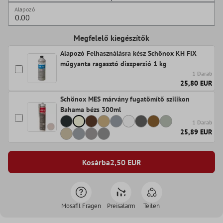
Alapozó
Megfelelő kiegészítők
Alapozó Felhasználásra kész Schönox KH FIX
műgyanta ragasztó diszperzió 1 kg
1 Darab
25,80 EUR
Schönox MES márvány fugatömítő szilikon
Bahama bézs 300ml
1 Darab
25,89 EUR
Kosárba
2,50
EUR
Mosafil Fragen
Preisalarm
Teilen