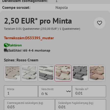
Darabszám csomagonként:
1
Csempe sorozat:
Napola
2,50 EUR* pro Minta
Tartalom
0.01 Quadratmeter
(250,00 EUR* / 1 Quadratmeter)
Termékszám:
DS33395_muster
Raktáron
Szállítási idő 4-6 munkanap
Színes: Rosso Cream
Minta
Verschnitt
Termék
m²
Csemragasztó szükséges (kg)
Szükséges fugázóanyag (kg)