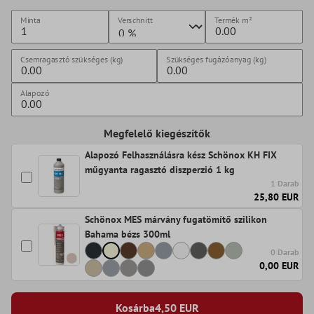
Minta
Verschnitt
Termék
m²
Csemragasztó szükséges (kg)
Szükséges fugázóanyag (kg)
Alapozó
Megfelelő kiegészítők
Alapozó Felhasználásra kész Schönox KH FIX
műgyanta ragasztó diszperzió 1 kg
1 Darab
25,80 EUR
Schönox MES márvány fugatömítő szilikon
Bahama bézs 300ml
0 Darab
0,00 EUR
Kosárba
4,50
EUR