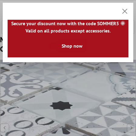
fő tartalomra
0
Bevásár
Secure your discount now with the code SOMMER5 🌞
Valid on all products except accessories.
Minta tól től Üveg Természetes Kő Mozaik
Shop now
Csempe Vintage Anopolis Fehér Szürke