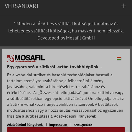
VERSANDART
* Minden ár ÁFA-t és
szállítási költséget tartalmaz
és
lehetséges szállítási költségek, ha másként nem jelezzük.
Developed by Mosafil GmbH
Egy gyors szó a sütikről, aztán továbblépünk...
Ez a weboldal sütiket és hasonló technológiákat használ a
tartalom személyre szabásához, a felhasználói élmény
javításához, valamint a hirdetések testreszabásához és
értékeléséhez. Az „Összes süti elfogadása” gombra kattintva vagy
a sütibeállításokban egy opció aktiválásával Ön elfogadja ezt. Ez
a Sütikre vonatkozó irányelveinkben is szerepel. A beállítások
módosításához vagy a hozzájárulás visszavonásához egyszerűen
frissítse a sütibeállításait.
Adatvédelmi irányelvek
Adatvédelmi irányelvek
Impresszum
Konfigurálás