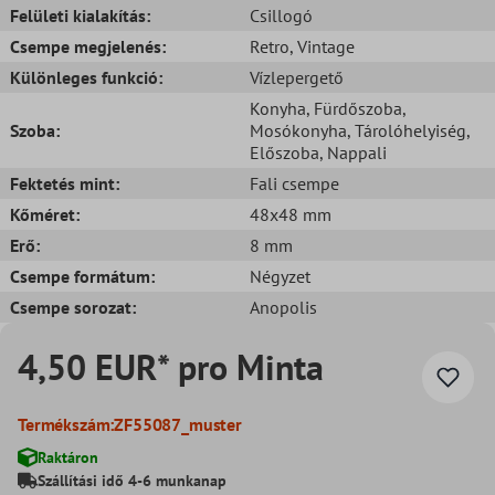
Felületi kialakítás:
Csillogó
Csempe megjelenés:
Retro
, Vintage
Különleges funkció:
Vízlepergető
Konyha
, Fürdőszoba
,
Szoba:
Mosókonyha
, Tárolóhelyiség
,
Előszoba
, Nappali
Fektetés mint:
Fali csempe
Kőméret:
48x48 mm
Erő:
8 mm
Csempe formátum:
Négyzet
Csempe sorozat:
Anopolis
4,50 EUR* pro Minta
Termékszám:
ZF55087_muster
Raktáron
Szállítási idő 4-6 munkanap