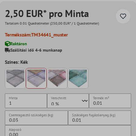
2,50 EUR* pro Minta
Tartalom
0.01 Quadratmeter
(250,00 EUR* / 1 Quadratmeter)
Termékszám:
TM34641_muster
Raktáron
Szállítási idő 4-6 munkanap
Színes: Kék
Minta
Verschnitt
Termék
m²
Csemragasztó szükséges (kg)
Szükséges fugázóanyag (kg)
Alapozó