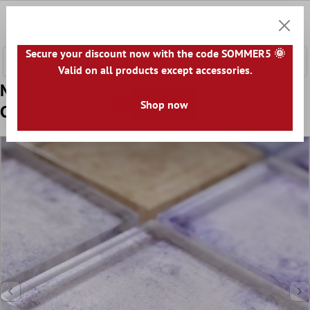
fő tartalomra
0
Bevásár
Secure your discount now with the code SOMMER5 🌞
Valid on all products except accessories.
Minta tól től Üvegmozaik Csempék
Shop now
Clementine Kék