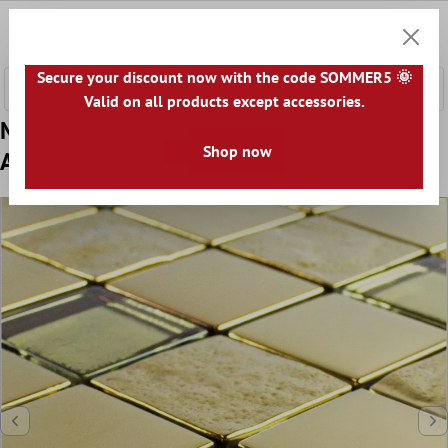
fő tartalomra
0
Bevásár
Secure your discount now with the code SOMMER5 🌞
Valid on all products except accessories.
Minta tól től Üvegmozaik Csempék Midland
Shop now
Arany