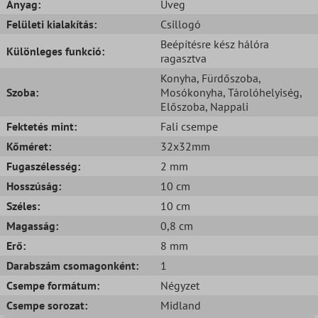
Anyag:
Üveg
Felületi kialakítás:
Csillogó
Beépítésre kész hálóra
Különleges funkció:
ragasztva
Konyha
, Fürdőszoba
,
Szoba:
Mosókonyha
, Tárolóhelyiség
,
Előszoba
, Nappali
Fektetés mint:
Fali csempe
Kőméret:
32x32mm
Fugaszélesség:
2 mm
Hosszúság:
10 cm
Széles:
10 cm
Magasság:
0,8 cm
Erő:
8 mm
Darabszám csomagonként:
1
Csempe formátum:
Négyzet
Csempe sorozat:
Midland