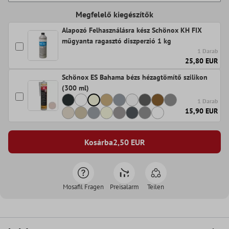
Megfelelő kiegészítők
Alapozó Felhasználásra kész Schönox KH FIX
műgyanta ragasztó diszperzió 1 kg
1 Darab
25,80 EUR
Schönox ES Bahama bézs hézagtömítő szilikon
(300 ml)
1 Darab
15,90 EUR
Kosárba
2,50
EUR
Mosafil Fragen
Preisalarm
Teilen