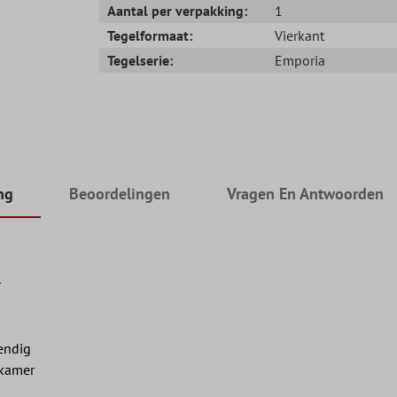
Aantal per verpakking:
1
Tegelformaat:
Vierkant
Tegelserie:
Emporia
ng
Beoordelingen
Vragen En Antwoorden
r
tendig
nkamer