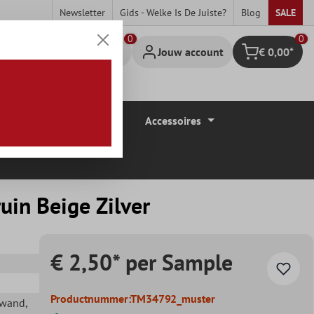
Newsletter
Gids - Welke Is De Juiste?
Blog
SALE
0
Jouw account
€ 0,00*
Winkelmandje
Vloerbedekkingen
Accessoires
uin Beige Zilver
€ 2,50* per Sample
Productnummer:
TM34792_muster
ewand
,