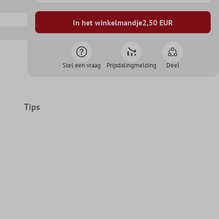
In het winkelmandje
2,50
EUR
Stel een vraag
Prijsdalingmelding
Deel
Tips