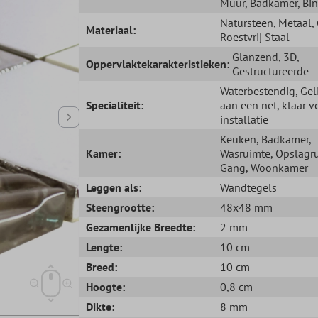
Muur
, Badkamer
, Bi
Natursteen
, Metaal
,
Materiaal:
Roestvrij Staal
Glanzend
, 3D
,
Oppervlaktekarakteristieken:
Gestructureerde
Waterbestendig
, Ge
Specialiteit:
aan een net, klaar v
installatie
Keuken
, Badkamer
,
Kamer:
Wasruimte
, Opslagr
Gang
, Woonkamer
Leggen als:
Wandtegels
Steengrootte:
48x48 mm
Gezamenlijke Breedte:
2 mm
Lengte:
10 cm
Breed:
10 cm
Hoogte:
0,8 cm
Dikte:
8 mm