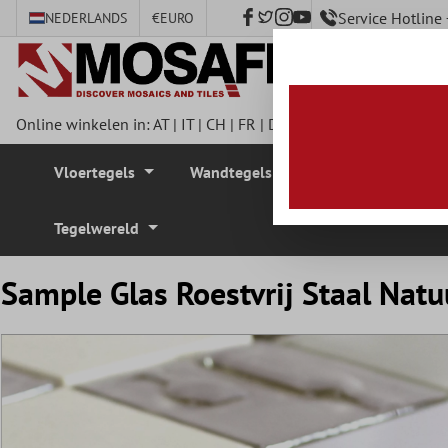
Service Hotlin
NEDERLANDS
€
EURO
e hoofdinhoud
Online winkelen in:
AT
|
IT
|
CH
|
FR
|
DE
|
UK
|
CZ
|
SE
|
DK
|
BE
Vloertegels
Wandtegels
Mozaïek Tegel
Tegelwereld
Sample Glas Roestvrij Staal Nat