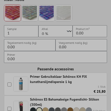
Sample
Afval
Product
m²
Tegelcement nodig (kg)
Voegcement nodig (kg)
Primer
Passende accessoires
Primer Gebruiksklaar Schönox KH FIX
kunstharslijmdispersie 1 kg
1 Stuk
€ 25,80
Schönox ES Bahamabeige Fugendicht- Silikon
(300ml)
0 Stukken