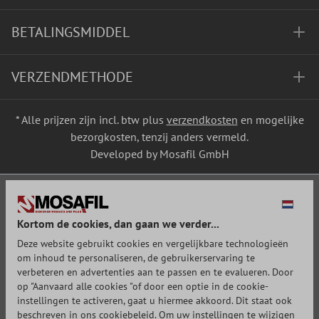
BETALINGSMIDDEL
VERZENDMETHODE
* Alle prijzen zijn incl. btw plus
verzendkosten
en mogelijke
bezorgkosten, tenzij anders vermeld.
Developed by Mosafil GmbH
Kortom de cookies, dan gaan we verder...
Deze website gebruikt cookies en vergelijkbare technologieën
om inhoud te personaliseren, de gebruikerservaring te
verbeteren en advertenties aan te passen en te evalueren. Door
op "Aanvaard alle cookies "of door een optie in de cookie-
instellingen te activeren, gaat u hiermee akkoord. Dit staat ook
beschreven in ons cookiebeleid. Om uw instellingen te wijzigen