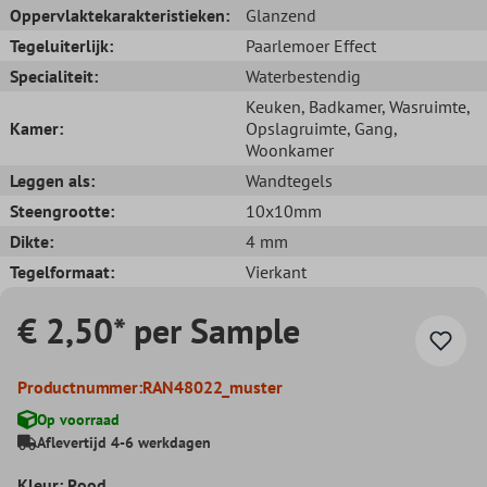
Oppervlaktekarakteristieken:
Glanzend
Tegeluiterlijk:
Paarlemoer Effect
Specialiteit:
Waterbestendig
Keuken
, Badkamer
, Wasruimte
,
Kamer:
Opslagruimte
, Gang
,
Woonkamer
Leggen als:
Wandtegels
Steengrootte:
10x10mm
Dikte:
4 mm
Tegelformaat:
Vierkant
€ 2,50* per Sample
Productnummer:
RAN48022_muster
Op voorraad
Aflevertijd 4-6 werkdagen
Kleur: Rood