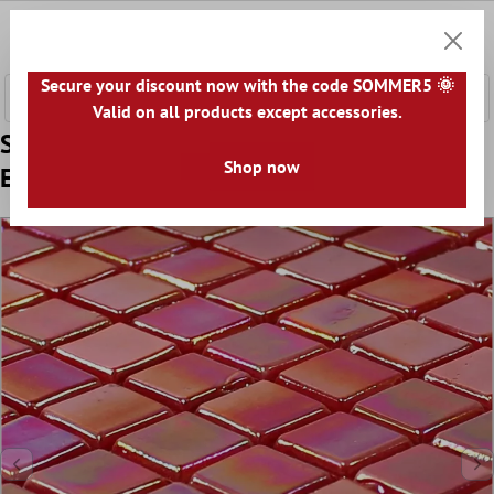
e hoofdinhoud
0
Winkel
Secure your discount now with the code SOMMER5 🌞
Valid on all products except accessories.
Sample Glasmozaïek Tegels Paarlemoer
Shop now
Effect Root