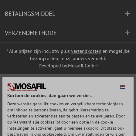
BETALINGSMIDDEL
VERZENDMETHODE
* Alle prijzen zijn incl. btw plus
verzendkosten
en mogelijke
bezorgkosten, tenzij anders vermeld.
Developed by Mosafil GmbH
Kortom de cookies, dan gaan we verder...
Deze website gebruikt cookies en vergelijkbare technologieën
om inhoud te personaliseren, de gebruikerservaring te
verbeteren en advertenties aan te passen en te evalueren. Door
op "Aanvaard alle cookies "of door een optie in de cookie-
instellingen te activeren, gaat u hiermee akkoord. Dit staat ook
beschreven in ons cookiebeleid. Om uw instellingen te wijzigen