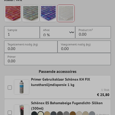
Sample
Afval
Product
m²
Tegelcement nodig (kg)
Voegcement nodig (kg)
Primer
Passende accessoires
Primer Gebruiksklaar Schönox KH FIX
kunstharslijmdispersie 1 kg
1 Stuk
€ 25,80
Schönox ES Bahamabeige Fugendicht- Silikon
(300ml)
0 Stukken