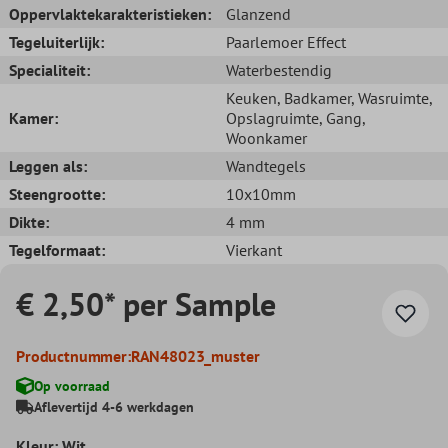
Oppervlaktekarakteristieken:
Glanzend
Tegeluiterlijk:
Paarlemoer Effect
Specialiteit:
Waterbestendig
Keuken
, Badkamer
, Wasruimte
,
Kamer:
Opslagruimte
, Gang
,
Woonkamer
Leggen als:
Wandtegels
Steengrootte:
10x10mm
Dikte:
4 mm
Tegelformaat:
Vierkant
€ 2,50* per Sample
Productnummer:
RAN48023_muster
Op voorraad
Aflevertijd 4-6 werkdagen
Kleur: Wit