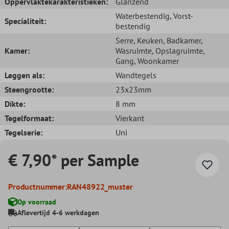
Oppervlaktekarakteristieken:
Glanzend
Waterbestendig
, Vorst-
Specialiteit:
bestendig
Serre
, Keuken
, Badkamer
,
Kamer:
Wasruimte
, Opslagruimte
,
Gang
, Woonkamer
Leggen als:
Wandtegels
Steengrootte:
23x23mm
Dikte:
8 mm
Tegelformaat:
Vierkant
Tegelserie:
Uni
€ 7,90* per Sample
Productnummer:
RAN48922_muster
Op voorraad
Aflevertijd 4-6 werkdagen