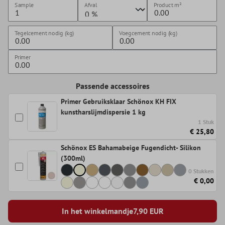
Sample
Afval
Product
m²
Tegelcement nodig (kg)
Voegcement nodig (kg)
Primer
Passende accessoires
Primer Gebruiksklaar Schönox KH FIX
kunstharslijmdispersie 1 kg
1 Stuk
€ 25,80
Schönox ES Bahamabeige Fugendicht- Silikon
(300ml)
0 Stukken
€ 0,00
In het winkelmandje
7,90
EUR