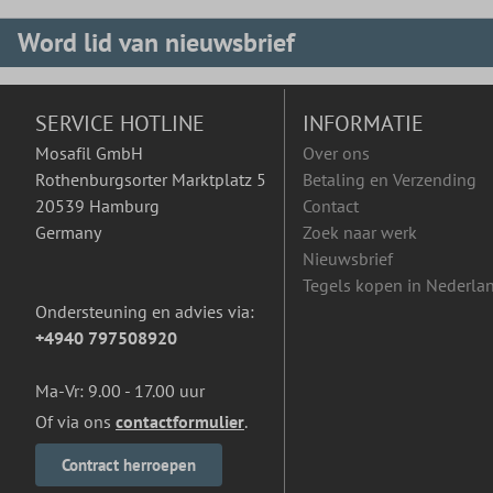
Word lid van nieuwsbrief
SERVICE HOTLINE
INFORMATIE
Mosafil GmbH
Over ons
Rothenburgsorter Marktplatz 5
Betaling en Verzending
20539 Hamburg
Contact
Germany
Zoek naar werk
Nieuwsbrief
Tegels kopen in Nederla
Ondersteuning en advies via:
+4940 797508920
Ma-Vr: 9.00 - 17.00 uur
Of via ons
contactformulier
.
Contract herroepen