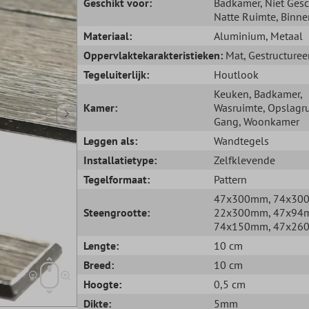
Geschikt voor:
Badkamer
, Niet Ges
Natte Ruimte
, Binne
Materiaal:
Aluminium
, Metaal
Oppervlaktekarakteristieken:
Mat
, Gestructuree
Tegeluiterlijk:
Houtlook
Keuken
, Badkamer
,
Kamer:
Wasruimte
, Opslagr
Gang
, Woonkamer
Leggen als:
Wandtegels
Installatietype:
Zelfklevende
Tegelformaat:
Pattern
47x300mm
, 74x3
Steengrootte:
22x300mm
, 47x9
74x150mm
, 47x2
Lengte:
10 cm
Breed:
10 cm
Hoogte:
0,5 cm
Dikte:
5mm