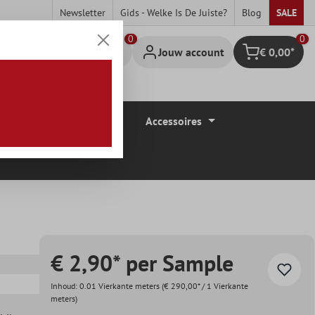
Newsletter
Gids - Welke Is De Juiste?
Blog
SALE
0
Jouw account
€ 0,00*
Winkelmandje
Vloerbedekkingen
Accessoires
€ 2,90* per Sample
Inhoud:
0.01 Vierkante meters
(€ 290,00* / 1 Vierkante
meters)