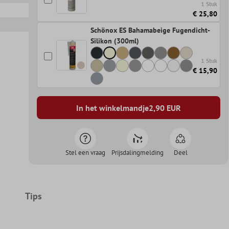
1 Stuk
€ 25,80
Schönox ES Bahamabeige Fugendicht-
Silikon (300ml)
1 Stuk
€ 15,90
In het winkelmandje
2,90
EUR
Stel een vraag
Prijsdalingmelding
Deel
Tips