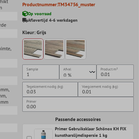
chikt
Productnummer:
TM34756_muster
n
Op voorraad
Aflevertijd 4-6 werkdagen
rde
Kleur: Grijs
uimte
,
Sample
Afval
Product
m²
Tegelcement nodig (kg)
Voegcement nodig (kg)
00mm
,
4mm
,
60mm
Primer
Passende accessoires
Primer Gebruiksklaar Schönox KH FIX
kunstharslijmdispersie 1 kg