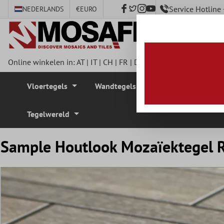
Service Hotlin
NEDERLANDS
€
EURO
e hoofdinhoud
Online winkelen in:
AT
|
IT
|
CH
|
FR
|
DE
|
UK
|
CZ
|
SE
|
DK
|
BE
Vloertegels
Wandtegels
Mozaïek Tegel
Tegelwereld
Sample Houtlook Mozaïektegel Ri