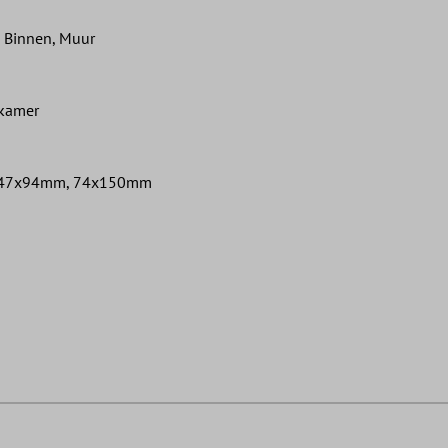
, Binnen, Muur
nkamer
 47x94mm, 74x150mm