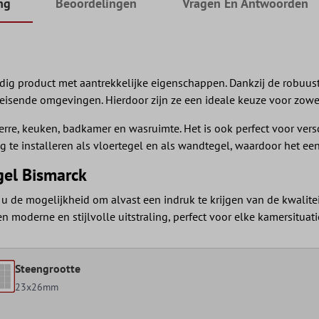
ng
Beoordelingen
Vragen En Antwoorden
dig product met aantrekkelijke eigenschappen. Dankzij de robuuste
eleisende omgevingen. Hierdoor zijn ze een ideale keuze voor zowe
 serre, keuken, badkamer en wasruimte. Het is ook perfect voor v
e installeren als vloertegel en als wandtegel, waardoor het een 
el Bismarck
de mogelijkheid om alvast een indruk te krijgen van de kwaliteit 
 moderne en stijlvolle uitstraling, perfect voor elke kamersituati
Steengrootte
23x26mm