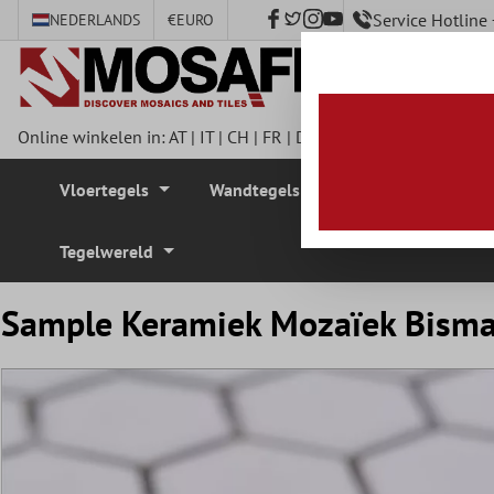
Service Hotlin
NEDERLANDS
€
EURO
e hoofdinhoud
Online winkelen in:
AT
|
IT
|
CH
|
FR
|
DE
|
UK
|
CZ
|
SE
|
DK
|
BE
Vloertegels
Wandtegels
Mozaïek Tegel
Tegelwereld
Sample Keramiek Mozaïek Bism