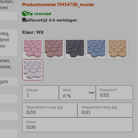
 Buiten
,
Productnummer:
TM34700_muster
nnen
Op voorraad
Aflevertijd 4-6 werkdagen
Kleur: Wit
ndig
,
lijmd
oor
amer
,
uimte
,
gels
Sample
Afval
Product
m²
n
Tegelcement nodig (kg)
Voegcement nodig (kg)
Primer