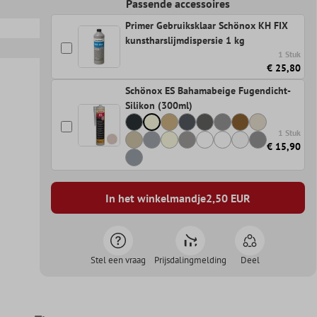
Passende accessoires
Primer Gebruiksklaar Schönox KH FIX
kunstharslijmdispersie 1 kg
1 Stuk
€ 25,80
Schönox ES Bahamabeige Fugendicht-
Silikon (300ml)
1 Stuk
€ 15,90
In het winkelmandje
2,50
EUR
Stel een vraag
Prijsdalingmelding
Deel