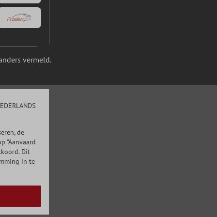
anders vermeld.
EDERLANDS
eren, de
op "Aanvaard
kkoord. Dit
emming in te