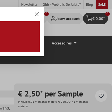
Newsletter
Gids - Welke Is De Juiste?
Blog
SALE
0
Jouw account
€ 0,00*
Winkelmandje
Vloerbedekkingen
Accessoires
€ 2,50* per Sample
Inhoud:
0.01 Vierkante meters
(€ 250,00* / 1 Vierkante
meters)
ewand
,