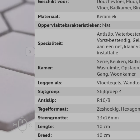
Geschikt voor:
Douchevloer
, Muur
,
Vloer
, Badkamer
, Bi
Materiaal:
Keramiek
Oppervlaktekarakteristieken:
Mat
Antislip
, Waterbeste
Vorst-bestendig
, Ge
Specialiteit:
aan een net, klaar v
installatie
Serre
, Keuken
, Badk
Kamer:
Wasruimte
, Opslagr
Gang
, Woonkamer
Leggen als:
Vloertegels
, Wandte
Slijtgroep:
Slijtgroep 4
Antislip:
R10/B
Tegelformaat:
Zeshoekig
, Hexago
Steengrootte:
23x26mm
Lengte:
10 cm
Breed:
10 cm