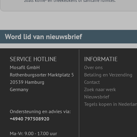
zoals koffie- en theekeukens of sanitaire ruimtes.
Word lid van nieuwsbrief
SERVICE HOTLINE
INFORMATIE
Mosafil GmbH
Over ons
Rothenburgsorter Marktplatz 5
Betaling en Verzending
20539 Hamburg
Contact
Germany
Zoek naar werk
Nieuwsbrief
Tegels kopen in Nederla
Ondersteuning en advies via:
+4940 797508920
Ma-Vr: 9.00 - 17.00 uur