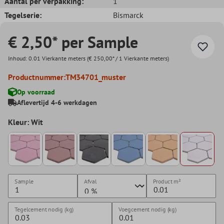
Aantal per verpakking:
1
Tegelserie:
Bismarck
€ 2,50* per Sample
Inhoud:
0.01 Vierkante meters
(€ 250,00* / 1 Vierkante meters)
Productnummer:
TM34701_muster
Op voorraad
Aflevertijd 4-6 werkdagen
Kleur: Wit
Sample
Afval
Product
m²
Tegelcement nodig (kg)
Voegcement nodig (kg)