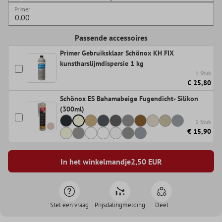
Primer
Passende accessoires
Primer Gebruiksklaar Schönox KH FIX
kunstharslijmdispersie 1 kg
1 Stuk
€ 25,80
Schönox ES Bahamabeige Fugendicht- Silikon
(300ml)
1 Stuk
€ 15,90
In het winkelmandje
2,50
EUR
Stel een vraag
Prijsdalingmelding
Deel