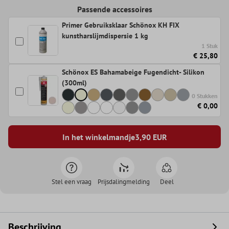
Passende accessoires
Primer Gebruiksklaar Schönox KH FIX
kunstharslijmdispersie 1 kg
1 Stuk
€ 25,80
Schönox ES Bahamabeige Fugendicht- Silikon
(300ml)
0 Stukken
€ 0,00
In het winkelmandje
3,90
EUR
Stel een vraag
Prijsdalingmelding
Deel
Beschrijving