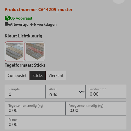
Productnummer:
CA44209_muster
Op voorraad
Aflevertijd 4-6 werkdagen
Kleur: Lichtkleurig
Tegelformaat: Sticks
Composiet
Sticks
Vierkant
Sample
Afval
Product
m²
Tegelcement nodig (kg)
Voegcement nodig (kg)
Primer