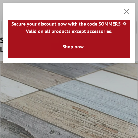
e hoofdinhoud
0
Winkel
Secure your discount now with the code SOMMER5 🌞
Valid on all products except accessories.
Sample Keramiek Mozaïek Tegels Concerto
Shop now
Lichtkleurrijk Brick R10/B