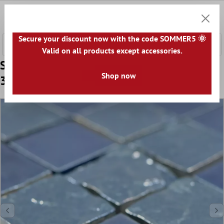
e hoofdinhoud
0
Winkel
Secure your discount now with the code SOMMER5 🌞
Valid on all products except accessories.
Sample Keramiek Mozaïek Tegels Shogun
Shop now
3D Blauw