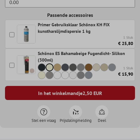
Passende accessoires
Primer Gebruiksklaar Schönox KH FIX
kunstharslijmdispersie 1 kg
1 Stuk
€ 25,80
Schönox ES Bahamabeige Fugendicht- Silikon
(300ml)
1 Stuk
€ 15,90
In het winkelmandje
2,50
EUR
Stel een vraag
Prijsdalingmelding
Deel