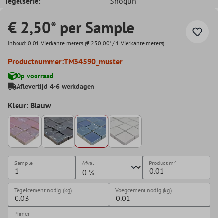
Tegelserie:
Shogun
€ 2,50* per Sample
Inhoud:
0.01 Vierkante meters
(€ 250,00* / 1 Vierkante meters)
Productnummer:
TM34590_muster
Op voorraad
Aflevertijd 4-6 werkdagen
Kleur: Blauw
Sample
Afval
Product
m²
Tegelcement nodig (kg)
Voegcement nodig (kg)
Primer