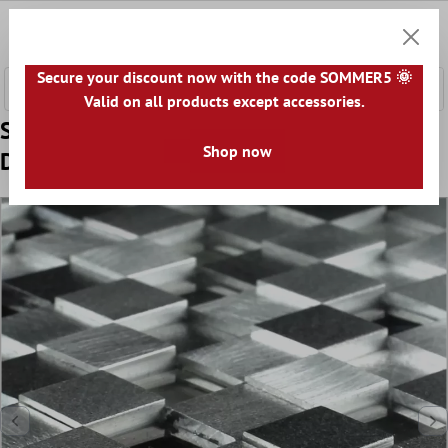
e hoofdinhoud
0
Winkel
Secure your discount now with the code SOMMER5 🌞
Valid on all products except accessories.
Sample Mozaïektegel Aluminium Glas D
Shop now
Design Black Mix