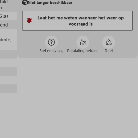
chikt
Niet langer beschikbaar
n
 Glas
Laat het me weten wanneer het weer op
voorraad is
zend
uimte
,
Stel een vraag
Prijsdalingmelding
Deel