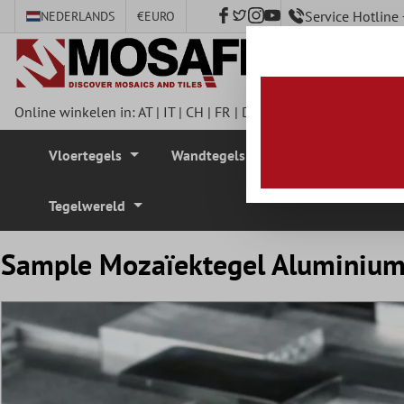
Service Hotlin
NEDERLANDS
€
EURO
e hoofdinhoud
Online winkelen in:
AT
|
IT
|
CH
|
FR
|
DE
|
UK
|
CZ
|
SE
|
DK
|
BE
Vloertegels
Wandtegels
Mozaïek Tegel
Tegelwereld
Sample Mozaïektegel Aluminium 