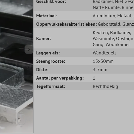
Geschikt voor:
Badkamer
, Niet Ges
Natte Ruimte
, Binne
Materiaal:
Aluminium
, Metaal
,
Oppervlaktekarakteristieken:
Geborsteld
, Glan
Keuken
, Badkamer
,
Kamer:
Wasruimte
, Opslagr
Gang
, Woonkamer
Leggen als:
Wandtegels
Steengrootte:
15x30mm
Dikte:
3-7mm
Aantal per verpakking:
1
Tegelformaat:
Rechthoekig