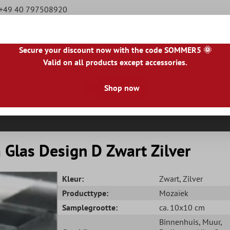
e +49 40 797508920
Secure your discount now with the code SOMMER5 🌞
Valid on all products except accessories.
|
NL
|
IE
|
ES
|
PL
|
PT
|
FI
|
GR
|
RO
|
NO
|
HU
|
BG
|
HR
|
LU
Shop now
Natursteen Tegels
Terrastegels
Tegelranden
Glas Design D Zwart Zilver
Kleur:
Zwart
, Zilver
Producttype:
Mozaïek
Samplegrootte:
ca. 10x10 cm
Binnenhuis
, Muur
,