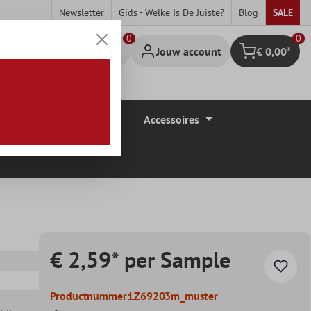
Newsletter
Gids - Welke Is De Juiste?
Blog
SALE
0
Jouw account
€ 0,00*
Winkelmandje
Vloerbedekkingen
Accessoires
€ 2,59* per Sample
Productnummer:
LZ69203m_muster