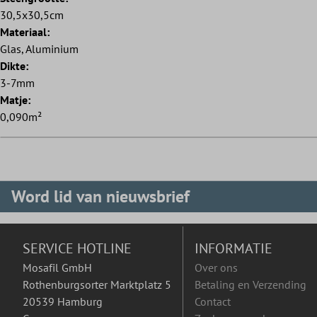
30,5x30,5cm
Materiaal:
Glas, Aluminium
Dikte:
3-7mm
Matje:
0,090m²
Word lid van nieuwsbrief
SERVICE HOTLINE
INFORMATIE
Mosafil GmbH
Over ons
Rothenburgsorter Marktplatz 5
Betaling en Verzending
20539 Hamburg
Contact