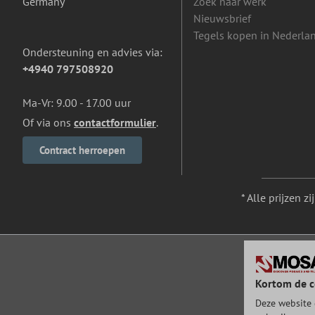
Germany
Zoek naar werk
Nieuwsbrief
Tegels kopen in Nederla
Ondersteuning en advies via:
+4940 797508920
Ma-Vr: 9.00 - 17.00 uur
Of via ons
contactformulier
.
Contract herroepen
* Alle prijzen z
Kortom de c
Deze website 