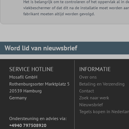
Het is belangrijk om te controleren of het oppervlak al in 
vlekbeschermer of dat dit na de installatie moet worden aan
fabrikant moeten altijd worden gevolgd.
Word lid van nieuwsbrief
SERVICE HOTLINE
INFORMATIE
Mosafil GmbH
Over ons
Rothenburgsorter Marktplatz 5
Betaling en Verzending
20539 Hamburg
Contact
Germany
Zoek naar werk
Nieuwsbrief
Tegels kopen in Nederla
Ondersteuning en advies via:
+4940 797508920