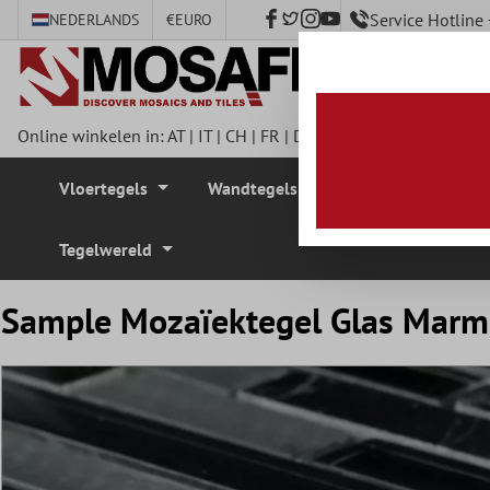
Service Hotlin
NEDERLANDS
€
EURO
e hoofdinhoud
Online winkelen in:
AT
|
IT
|
CH
|
FR
|
DE
|
UK
|
CZ
|
SE
|
DK
|
BE
Vloertegels
Wandtegels
Mozaïek Tegel
Tegelwereld
Sample Mozaïektegel Glas Marm