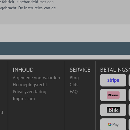
de fabriek is behandeld met een
gebracht. De instructies van de
INHOUD
SERVICE
BETALINGS
Algemene voorwaarden
Blog
Herroepingsrecht
Gids
Privacyverklaring
FAQ
Impressum
nd