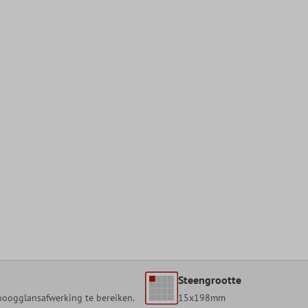
Steengrootte
oogglansafwerking te bereiken.
15x198mm