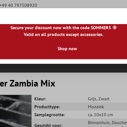
e +49 40 797508920
Secure your discount now with the code SOMMER5 🌞
Valid on all products except accessories.
|
NL
|
IE
|
ES
|
PL
|
PT
|
FI
|
GR
|
RO
|
NO
|
HU
|
BG
|
HR
|
LU
Shop now
Natursteen Tegels
Terrastegels
Tegelranden
er Zambia Mix
Kleur:
Grijs
, Zwart
Producttype:
Mozaïek
Samplegrootte:
ca. 10x10 cm
Binnenhuis
, Douch
Geschikt voor: