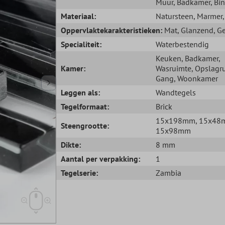
Muur
, Badkamer
, Bi
Materiaal:
Natursteen
, Marmer
Oppervlaktekarakteristieken:
Mat
, Glanzend
, G
Specialiteit:
Waterbestendig
Keuken
, Badkamer
,
Kamer:
Wasruimte
, Opslagr
Gang
, Woonkamer
Leggen als:
Wandtegels
Tegelformaat:
Brick
15x198mm
, 15x4
Steengrootte:
15x98mm
Dikte:
8 mm
Aantal per verpakking:
1
Tegelserie:
Zambia