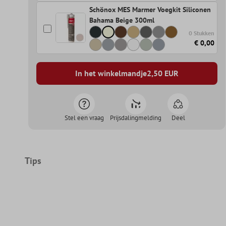
Schönox MES Marmer Voegkit Siliconen
Bahama Beige 300ml
0 Stukken
€ 0,00
In het winkelmandje
2,50
EUR
Stel een vraag
Prijsdalingmelding
Deel
Tips