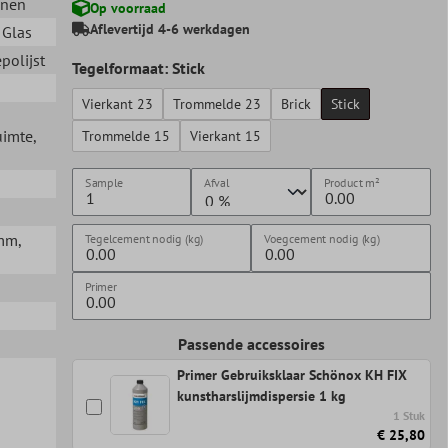
nnen
Op voorraad
Aflevertijd 4-6 werkdagen
, Glas
epolijst
Tegelformaat: Stick
Vierkant 23
Trommelde 23
Brick
Stick
uimte
,
Trommelde 15
Vierkant 15
Sample
Afval
Product
m²
8mm
,
Tegelcement nodig (kg)
Voegcement nodig (kg)
Primer
Passende accessoires
Primer Gebruiksklaar Schönox KH FIX
kunstharslijmdispersie 1 kg
1 Stuk
€ 25,80