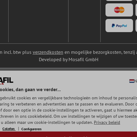
ijn incl. btw plus
verzendkosten
en mogelijke bezorgkosten, tenzij 
Developed by Mosafil GmbH
N
ookies, dan gaan we verder...
gebruikt cookies en vergelijkbare technologieën om inhoud te personalis
aring te verbeteren en advertenties aan te passen en te evalueren. Door 
of door een optie in de cookie-instellingen te activeren, gaat u hiermee a
chreven in ons cookiebeleid. Om uw instellingen te wijzigen of uw toest
t u alleen maar uw cookie-instellingen te updaten.
Privacy beleid
Colofon
Configureren