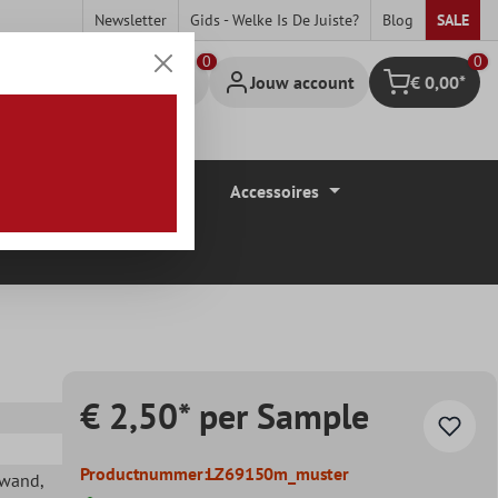
Newsletter
Gids - Welke Is De Juiste?
Blog
SALE
0
Jouw account
€ 0,00*
Winkelmandje
Vloerbedekkingen
Accessoires
€ 2,50* per Sample
Productnummer:
LZ69150m_muster
ewand
,