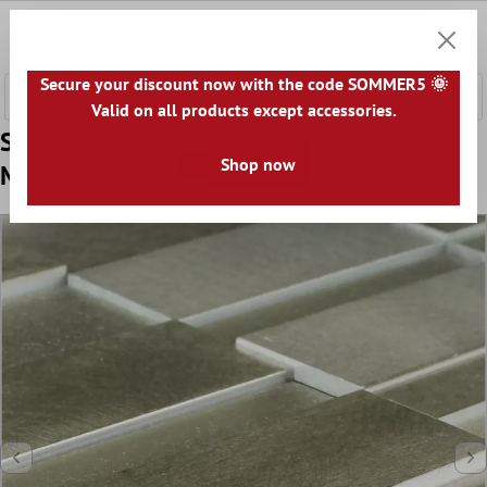
e hoofdinhoud
0
Winkel
Secure your discount now with the code SOMMER5 🌞
Valid on all products except accessories.
Sample Mozaïektegel Glas Metaal Modder
Shop now
Mix