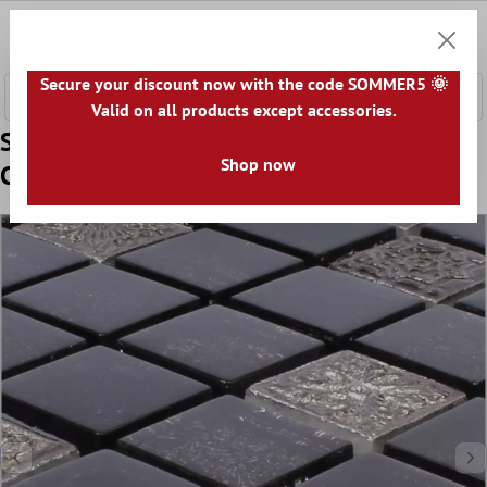
e hoofdinhoud
0
Winkel
Secure your discount now with the code SOMMER5 🌞
Valid on all products except accessories.
Sample Mozaïektegel Glas Natuursteen
Shop now
Coloniale Antraciet