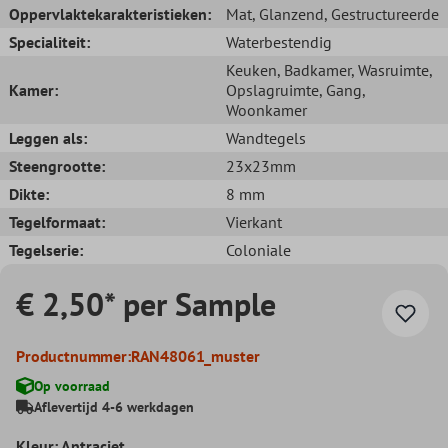
Oppervlaktekarakteristieken:
Mat
, Glanzend
, Gestructureerde
Specialiteit:
Waterbestendig
Keuken
, Badkamer
, Wasruimte
,
Kamer:
Opslagruimte
, Gang
,
Woonkamer
Leggen als:
Wandtegels
Steengrootte:
23x23mm
Dikte:
8 mm
Tegelformaat:
Vierkant
Tegelserie:
Coloniale
€ 2,50* per Sample
Productnummer:
RAN48061_muster
Op voorraad
Aflevertijd 4-6 werkdagen
Kleur: Antraciet