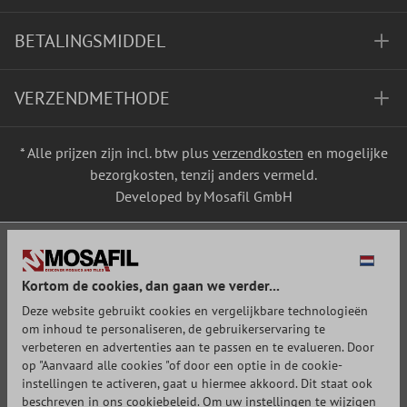
BETALINGSMIDDEL
VERZENDMETHODE
* Alle prijzen zijn incl. btw plus
verzendkosten
en mogelijke
bezorgkosten, tenzij anders vermeld.
Developed by Mosafil GmbH
Kortom de cookies, dan gaan we verder...
Deze website gebruikt cookies en vergelijkbare technologieën
om inhoud te personaliseren, de gebruikerservaring te
verbeteren en advertenties aan te passen en te evalueren. Door
op "Aanvaard alle cookies "of door een optie in de cookie-
instellingen te activeren, gaat u hiermee akkoord. Dit staat ook
beschreven in ons cookiebeleid. Om uw instellingen te wijzigen