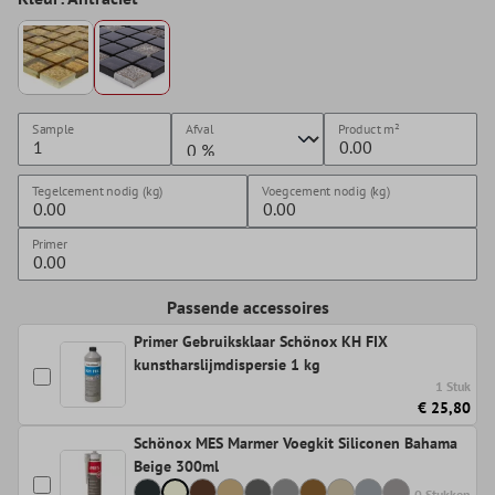
Sample
Afval
Product
m²
Tegelcement nodig (kg)
Voegcement nodig (kg)
Primer
Passende accessoires
Primer Gebruiksklaar Schönox KH FIX
kunstharslijmdispersie 1 kg
1 Stuk
€ 25,80
Schönox MES Marmer Voegkit Siliconen Bahama
Beige 300ml
0 Stukken