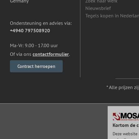
Germany
Zoek naar werk
Nieuwsbrief
Tegels kopen in Nederla
Ondersteuning en advies via:
+4940 797508920
Ma-Vr: 9.00 - 17.00 uur
Of via ons
contactformulier
.
Contract herroepen
* Alle prijzen z
Kortom de c
Deze website 