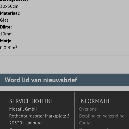
30x30cm
Materiaal:
Glas
Dikte:
10mm
Matje:
0,090m²
Word lid van nieuwsbrief
SERVICE HOTLINE
INFORMATIE
Mosafil GmbH
Over ons
Rothenburgsorter Marktplatz 5
Betaling en Verzending
20539 Hamburg
Contact