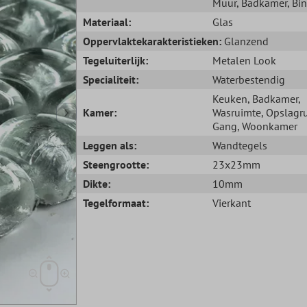
Muur
, Badkamer
, Bi
Materiaal:
Glas
Oppervlaktekarakteristieken:
Glanzend
Tegeluiterlijk:
Metalen Look
Specialiteit:
Waterbestendig
Keuken
, Badkamer
,
Kamer:
Wasruimte
, Opslagr
Gang
, Woonkamer
Leggen als:
Wandtegels
Steengrootte:
23x23mm
Dikte:
10mm
Tegelformaat:
Vierkant