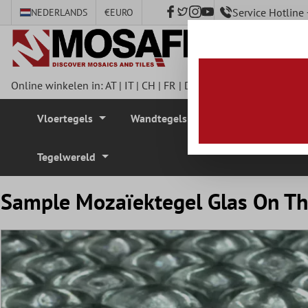
Service Hotlin
NEDERLANDS
€
EURO
e hoofdinhoud
Online winkelen in:
AT
|
IT
|
CH
|
FR
|
DE
|
UK
|
CZ
|
SE
|
DK
|
BE
Vloertegels
Wandtegels
Mozaïek Tegel
Tegelwereld
Sample Mozaïektegel Glas On The