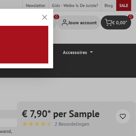
Newsletter
Gids - Welke Is De Juiste?
Blog
SALE
0
Jouw account
€ 0,00*
Winkelmandje
Vloerbedekkingen
Accessoires
€ 7,90* per Sample
2 Beoordelingen
Gemiddelde waardering van 4.5 van 5 sterren
ewand
,