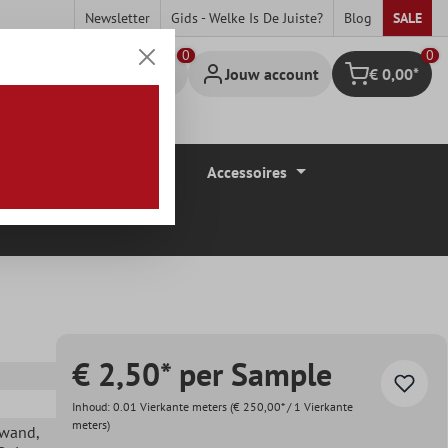
Newsletter
Gids - Welke Is De Juiste?
Blog
SALE
0
Jouw account
€ 0,00*
Winkelmandje
Vloerbedekkingen
Accessoires
€ 2,50* per Sample
Inhoud:
0.01 Vierkante meters
(€ 250,00* / 1 Vierkante
meters)
ewand
,