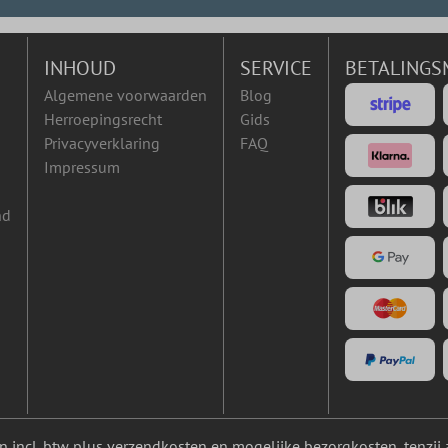
INHOUD
SERVICE
BETALINGS
Algemene voorwaarden
Blog
Herroepingsrecht
Gids
Privacyverklaring
FAQ
Impressum
nd
ijn incl. btw plus
verzendkosten
en mogelijke bezorgkosten, tenzij 