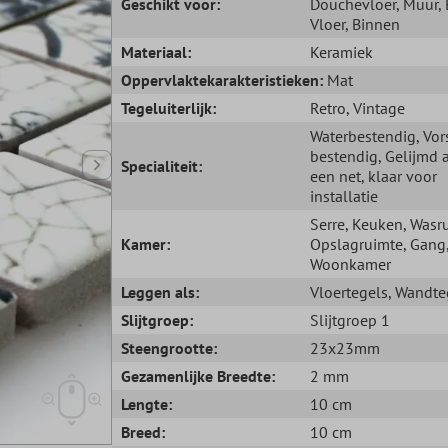
Geschikt voor:
Douchevloer
, Muur
,
Vloer
, Binnen
Materiaal:
Keramiek
Oppervlaktekarakteristieken:
Mat
Tegeluiterlijk:
Retro
, Vintage
Waterbestendig
, Vor
bestendig
, Gelijmd 
Specialiteit:
een net, klaar voor
installatie
Serre
, Keuken
, Wasr
Kamer:
Opslagruimte
, Gang
Woonkamer
Leggen als:
Vloertegels
, Wandte
Slijtgroep:
Slijtgroep 1
Steengrootte:
23x23mm
Gezamenlijke Breedte:
2 mm
Lengte:
10 cm
Breed:
10 cm