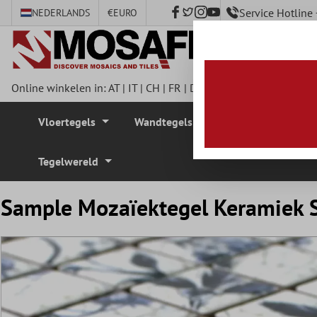
Service Hotlin
NEDERLANDS
€
EURO
e hoofdinhoud
Online winkelen in:
AT
|
IT
|
CH
|
FR
|
DE
|
UK
|
CZ
|
SE
|
DK
|
BE
Vloertegels
Wandtegels
Mozaïek Tegel
Tegelwereld
Sample Mozaïektegel Keramiek S