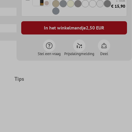
1 Stuk
€ 15,90
In het winkelmandje
2,50
EUR
Stel een vraag
Prijsdalingmelding
Deel
Tips