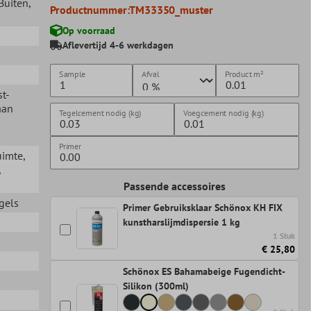
 Buiten
,
Productnummer:
TM33350_muster
Op voorraad
Aflevertijd 4-6 werkdagen
Sample
Afval
Product
m²
st-
aan
Tegelcement nodig (kg)
Voegcement nodig (kg)
Primer
uimte
,
,
Passende accessoires
gels
Primer Gebruiksklaar Schönox KH FIX
kunstharslijmdispersie 1 kg
1 Stuk
€ 25,80
Schönox ES Bahamabeige Fugendicht-
Silikon (300ml)