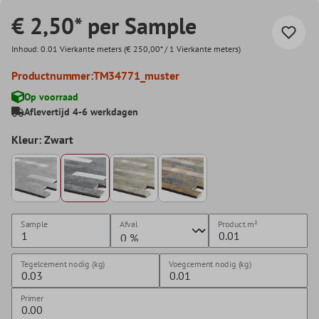
€ 2,50* per Sample
Inhoud:
0.01 Vierkante meters
(€ 250,00* / 1 Vierkante meters)
Productnummer:
TM34771_muster
Op voorraad
Aflevertijd 4-6 werkdagen
Kleur: Zwart
Sample
Afval
Product
m²
Tegelcement nodig (kg)
Voegcement nodig (kg)
Primer