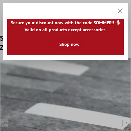
e hoofdinhoud
0
Winkel
Secure your discount now with the code SOMMER5 🌞
Valid on all products except accessories.
Sample Vinyl Mozaïektegel Maywald
Shop now
Zelfklevende Zwart Zilver