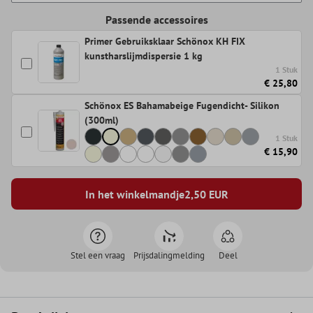
Passende accessoires
Primer Gebruiksklaar Schönox KH FIX
kunstharslijmdispersie 1 kg
1 Stuk
€ 25,80
Schönox ES Bahamabeige Fugendicht- Silikon
(300ml)
1 Stuk
€ 15,90
In het winkelmandje
2,50
EUR
Stel een vraag
Prijsdalingmelding
Deel