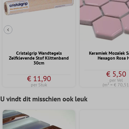
Vorige dia
Cristalgrip Wandtegels
Keramiek Mozaïek 
Zelfklevende Stof Klittenband
Hexagon Rosa 
30cm
€ 5,50
€ 11,90
per Vel
per Stuk
(m² = € 70,51
U vindt dit misschien ook leuk