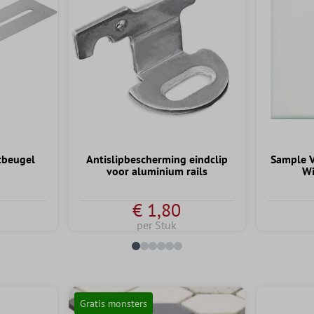
tbeugel
Antislipbescherming eindclip
Sample V
voor aluminium rails
Wi
€ 1,80
per Stuk
Gratis monsters