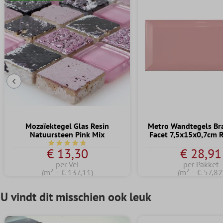
Vorige dia
Mozaïektegel Glas Resin
Metro Wandtegels Bra
Natuursteen Pink Mix
Facet 7,5x15x0,7cm 
Gemiddelde waardering van 4.7 van 5 sterren
€ 13,30
€ 28,91
per Vel
per Pakket
(m² = € 137,11)
(m² = € 57,82
U vindt dit misschien ook leuk