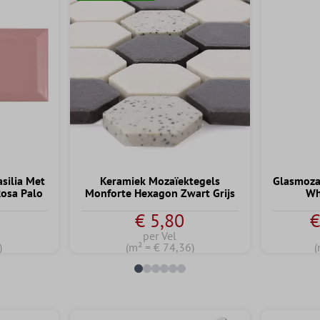
silia Met
Keramiek Mozaïektegels
Glasmoza
Rosa Palo
Monforte Hexagon Zwart Grijs
Wh
€ 5,80
€
per Vel
)
(m² = € 74,36)
(