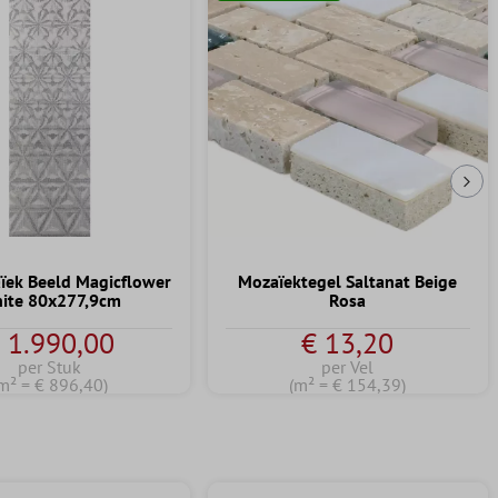
Vol
ïek Beeld Magicflower
Mozaïektegel Saltanat Beige
ite 80x277,9cm
Rosa
 1.990,00
€ 13,20
per Stuk
per Vel
m² = € 896,40)
(m² = € 154,39)