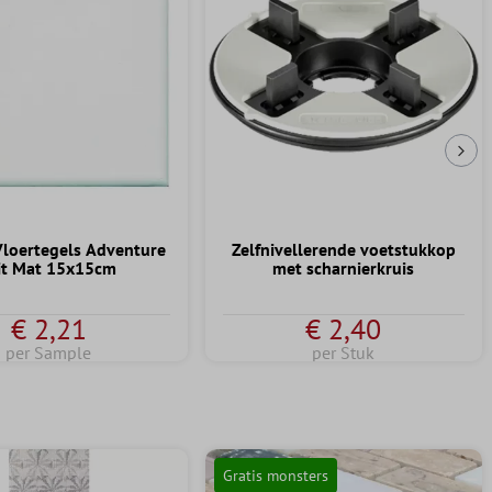
Vol
loertegels Adventure
Zelfnivellerende voetstukkop
t Mat 15x15cm
met scharnierkruis
€ 2,21
€ 2,40
per Sample
per Stuk
Gratis monsters