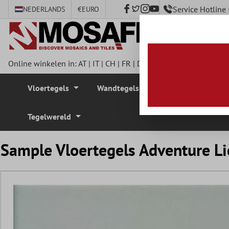
Service Hotlin
NEDERLANDS
€
EURO
e hoofdinhoud
Online winkelen in:
AT
|
IT
|
CH
|
FR
|
DE
|
UK
|
CZ
|
SE
|
DK
|
BE
Vloertegels
Wandtegels
Mozaïek Tegel
Tegelwereld
Sample Vloertegels Adventure L