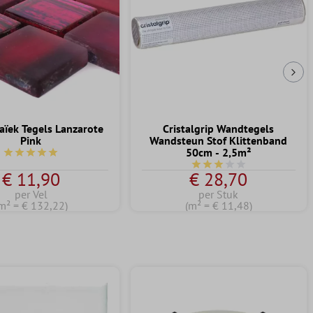
Vol
ïek Tegels Lanzarote
Cristalgrip Wandtegels
Pink
Wandsteun Stof Klittenband
50cm - 2,5m²
Gemiddelde waardering van 5 van 5 sterren
Gemiddelde waardering va
€ 11,90
€ 28,70
per Vel
per Stuk
m² = € 132,22)
(m² = € 11,48)