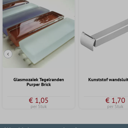
Vorige dia
Glasmozaïek Tegelranden
Kunststof wandslui
Purper Brick
€ 1,05
€ 1,70
per Stuk
per Stuk