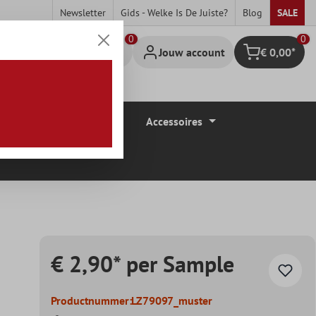
Newsletter
Gids - Welke Is De Juiste?
Blog
SALE
0
Jouw account
€ 0,00*
Winkelmandje
Vloerbedekkingen
Accessoires
€ 2,90* per Sample
Productnummer:
LZ79097_muster