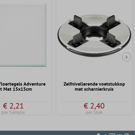
Vol
loertegels Adventure
Zelfnivellerende voetstukkop
t Mat 15x15cm
met scharnierkruis
€ 2,21
€ 2,40
per Sample
per Stuk