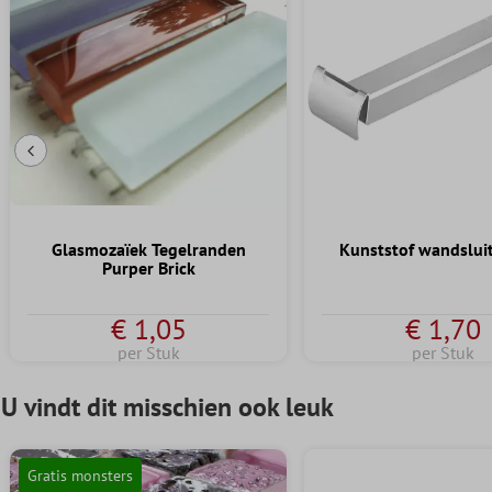
Vorige dia
Glasmozaïek Tegelranden
Kunststof wandslui
Purper Brick
€ 1,05
€ 1,70
per Stuk
per Stuk
U vindt dit misschien ook leuk
Gratis monsters