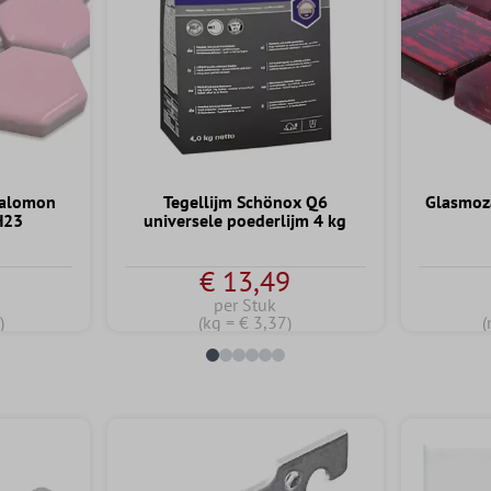
Salomon
Tegellijm Schönox Q6
Glasmoza
H23
universele poederlijm 4 kg
€ 13,49
per Stuk
)
(kg = € 3,37)
(