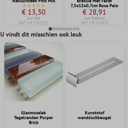
Natuursteen Pink Mix
Brasilia Met Facet
7,5x15x0,7cm Rosa Palo
Gemiddelde waardering van 4.7 van 5 sterren
€ 13,30
€ 28,91
per Vel
per Pakket
(m² = € 137,11)
(m² = € 57,82)
U vindt dit misschien ook leuk
Glasmozaïek
Kunststof
Tegelranden Purper
wandsluitbeugel
Brick