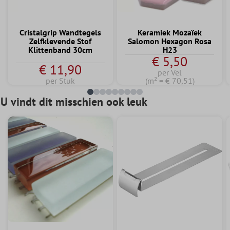
Cristalgrip Wandtegels
Keramiek Mozaïek
Zelfklevende Stof
Salomon Hexagon Rosa
Klittenband 30cm
H23
€ 5,50
€ 11,90
per Vel
per Stuk
(m² = € 70,51)
U vindt dit misschien ook leuk