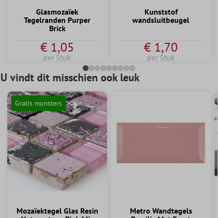
Glasmozaïek
Kunststof
Tegelranden Purper
wandsluitbeugel
Brick
€ 1,05
€ 1,70
per Stuk
per Stuk
U vindt dit misschien ook leuk
Gratis monsters
Mozaïektegel Glas Resin
Metro Wandtegels