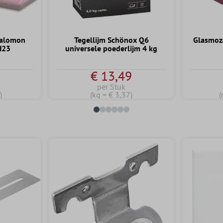
Salomon
Tegellijm Schönox Q6
Glasmoza
H23
universele poederlijm 4 kg
€ 13,49
per Stuk
)
(kg = € 3,37)
(