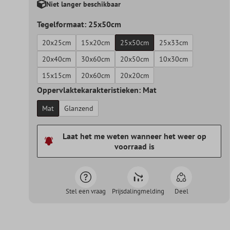
Niet langer beschikbaar
Tegelformaat: 25x50cm
20x25cm
15x20cm
25x50cm
25x33cm
20x40cm
30x60cm
20x50cm
10x30cm
15x15cm
20x60cm
20x20cm
Oppervlaktekarakteristieken: Mat
Mat
Glanzend
Laat het me weten wanneer het weer op
voorraad is
Stel een vraag
Prijsdalingmelding
Deel