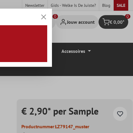
Newsletter
Gids - Welke Is De Juiste?
Blog
SALE
0
Jouw account
€ 0,00*
Winkelmandje
Vloerbedekkingen
Accessoires
€ 2,90* per Sample
Productnummer:
LZ79147_muster