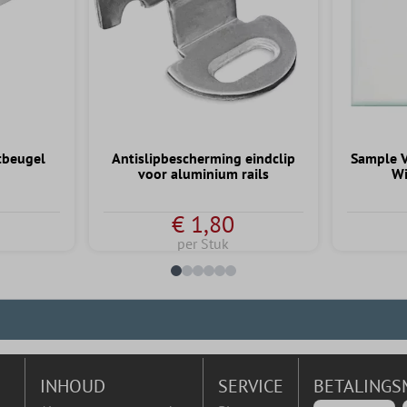
tbeugel
Antislipbescherming eindclip
Sample V
voor aluminium rails
Wi
€ 1,80
per Stuk
INHOUD
SERVICE
BETALINGS