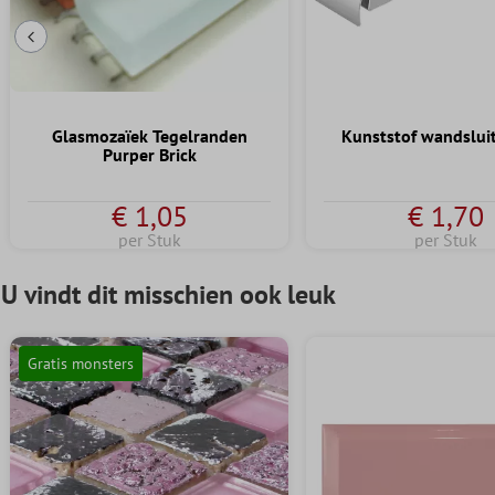
Vorige dia
Glasmozaïek Tegelranden
Kunststof wandslui
Purper Brick
€ 1,05
€ 1,70
per Stuk
per Stuk
U vindt dit misschien ook leuk
Gratis monsters