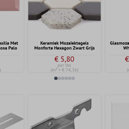
silia Met
Keramiek Mozaïektegels
Glasmoza
Rosa Palo
Monforte Hexagon Zwart Grijs
Wh
€ 5,80
€
per Vel
)
(m² = € 74,36)
(