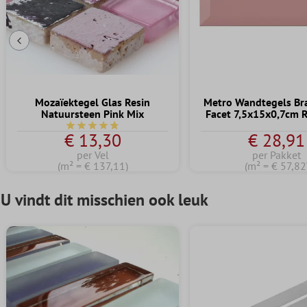
Vorige dia
Mozaïektegel Glas Resin
Metro Wandtegels Bra
Natuursteen Pink Mix
Facet 7,5x15x0,7cm 
Gemiddelde waardering van 4.7 van 5 sterren
€ 13,30
€ 28,91
per Vel
per Pakket
(m² = € 137,11)
(m² = € 57,82
U vindt dit misschien ook leuk