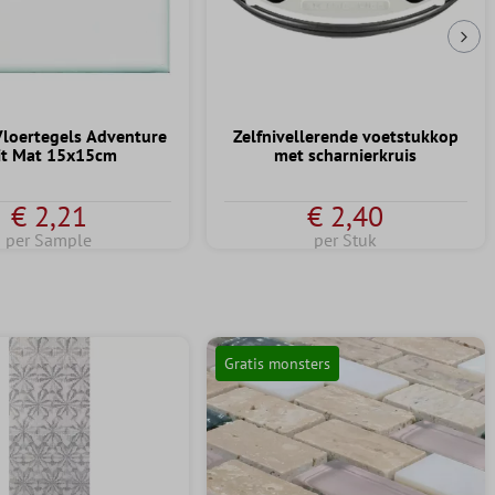
Vol
loertegels Adventure
Zelfnivellerende voetstukkop
t Mat 15x15cm
met scharnierkruis
€ 2,21
€ 2,40
per Sample
per Stuk
Gratis monsters