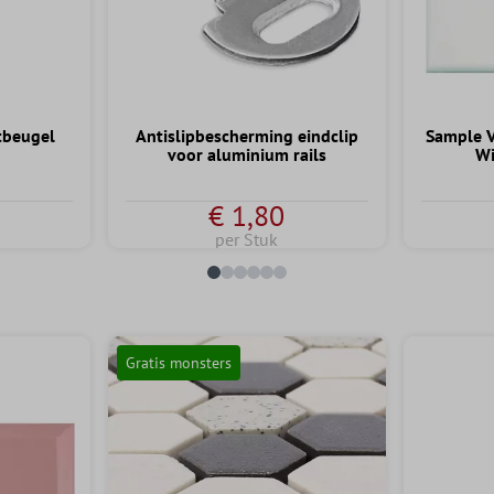
tbeugel
Antislipbescherming eindclip
Sample V
voor aluminium rails
Wi
€ 1,80
per Stuk
Gratis monsters