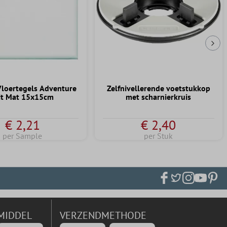
Vol
loertegels Adventure
Zelfnivellerende voetstukkop
t Mat 15x15cm
met scharnierkruis
€ 2,21
€ 2,40
per Sample
per Stuk
MIDDEL
VERZENDMETHODE