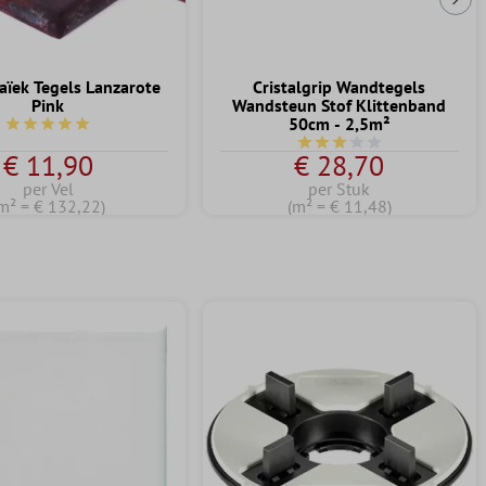
Vol
ïek Tegels Lanzarote
Cristalgrip Wandtegels
Pink
Wandsteun Stof Klittenband
50cm - 2,5m²
Gemiddelde waardering van 5 van 5 sterren
Gemiddelde waardering va
€ 11,90
€ 28,70
per Vel
per Stuk
m² = € 132,22)
(m² = € 11,48)