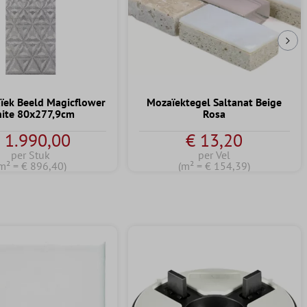
Vol
ïek Beeld Magicflower
Mozaïektegel Saltanat Beige
ite 80x277,9cm
Rosa
 1.990,00
€ 13,20
per Stuk
per Vel
m² = € 896,40)
(m² = € 154,39)