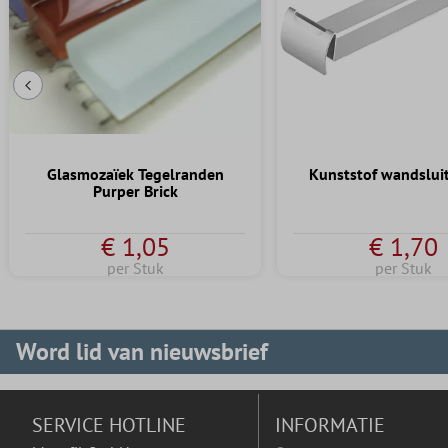
Vorige dia
Glasmozaïek Tegelranden
Kunststof wandslui
Purper Brick
€ 1,05
€ 1,70
per Stuk
per Stuk
Word lid van nieuwsbrief
SERVICE HOTLINE
INFORMATIE