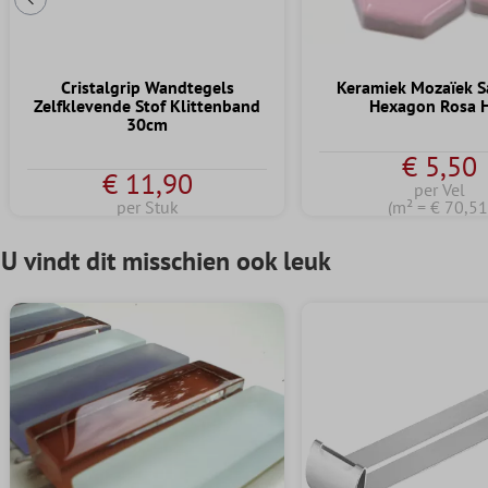
Vorige dia
Cristalgrip Wandtegels
Keramiek Mozaïek 
Zelfklevende Stof Klittenband
Hexagon Rosa 
30cm
€ 5,50
€ 11,90
per Vel
per Stuk
(m² = € 70,51
U vindt dit misschien ook leuk