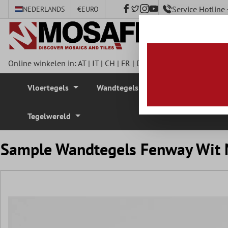
Service Hotlin
NEDERLANDS
€
EURO
e hoofdinhoud
Online winkelen in:
AT
|
IT
|
CH
|
FR
|
DE
|
UK
|
CZ
|
SE
|
DK
|
BE
Vloertegels
Wandtegels
Mozaïek Tegel
Tegelwereld
Sample Wandtegels Fenway Wit