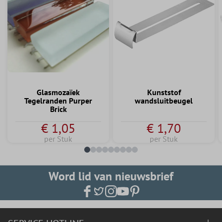
Glasmozaïek
Kunststof
Tegelranden Purper
wandsluitbeugel
Brick
€ 1,05
€ 1,70
per Stuk
per Stuk
Word lid van nieuwsbrief