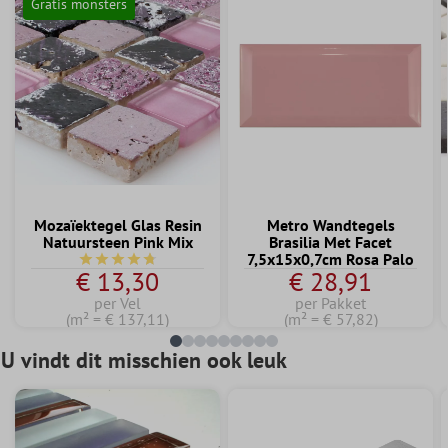
Gratis monsters
Mozaïektegel Glas Resin
Metro Wandtegels
Natuursteen Pink Mix
Brasilia Met Facet
7,5x15x0,7cm Rosa Palo
Gemiddelde waardering van 4.7 van 5 sterren
€ 13,30
€ 28,91
per Vel
per Pakket
(m² = € 137,11)
(m² = € 57,82)
U vindt dit misschien ook leuk