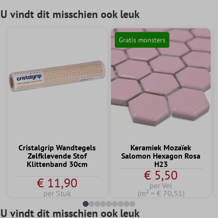
U vindt dit misschien ook leuk
Gratis monsters
Cristalgrip Wandtegels
Keramiek Mozaïek
Zelfklevende Stof
Salomon Hexagon Rosa
Klittenband 30cm
H23
€ 5,50
€ 11,90
per Vel
per Stuk
(m² = € 70,51)
U vindt dit misschien ook leuk