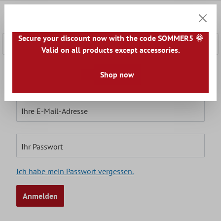
nhalt springen
0
Warenk
Secure your discount now with the code SOMMER5 🌞
Valid on all products except accessories.
Ich bin bereits Kunde
Shop now
Einloggen mit E-Mail-Adresse und Passwort
Ihre E-Mail-Adresse
Ihr Passwort
Ich habe mein Passwort vergessen.
Anmelden