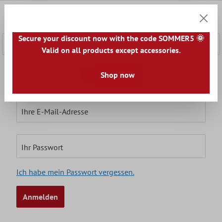
nhalt springen
0
Warenk
Secure your discount now with the code SOMMER5 🌞
Valid on all products except accessories.
Ich bin bereits Kunde
Shop now
Einloggen mit E-Mail-Adresse und Passwort
Ihre E-Mail-Adresse
Ihr Passwort
Ich habe mein Passwort vergessen.
Anmelden