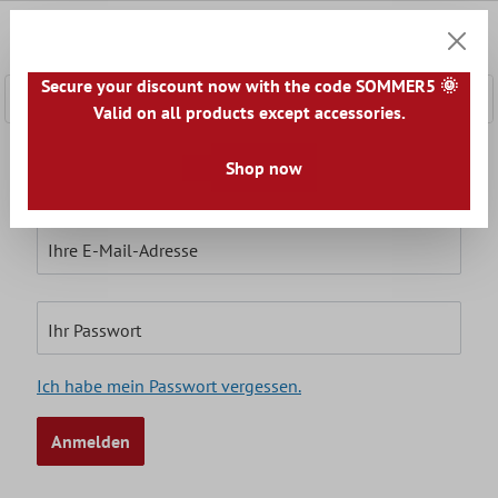
nhalt springen
0
Warenk
Secure your discount now with the code SOMMER5 🌞
Valid on all products except accessories.
Ich bin bereits Kunde
Shop now
Einloggen mit E-Mail-Adresse und Passwort
Ihre E-Mail-Adresse
Ihr Passwort
Ich habe mein Passwort vergessen.
Anmelden