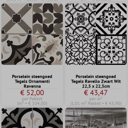
Porselein steengoed
Porselein steengoed
Tegels Ornamenti
Tegels Ravello Zwart Wit
Ravenna
22,5 x 22,5cm
€ 52,00
€ 43,47
per Pakket
per m²
(m² = € 104,00)
(1.01 m² Pakket = € 43,90)