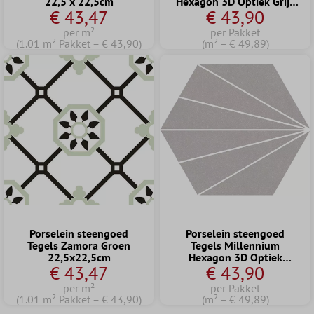
22,5 x 22,5cm
Hexagon 3D Optiek Grijs
€ 43,47
€ 43,90
22,5 x 25,9cm
per m²
per Pakket
(1.01 m² Pakket = € 43,90)
(m² = € 49,89)
Porselein steengoed
Porselein steengoed
Tegels Zamora Groen
Tegels Millennium
22,5x22,5cm
Hexagon 3D Optiek
€ 43,47
€ 43,90
Lichtgrijs 22,5 x 25,9cm
per m²
per Pakket
(1.01 m² Pakket = € 43,90)
(m² = € 49,89)