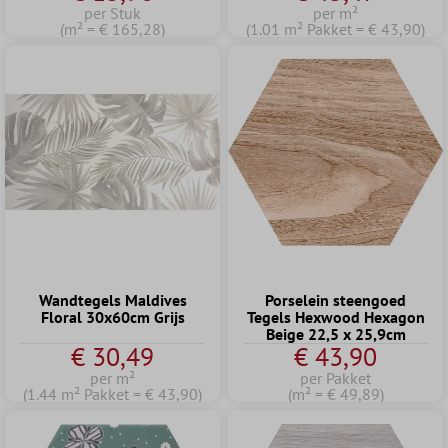
per Stuk
per m²
(m² = € 165,28)
(1.01 m² Pakket = € 43,90)
Wandtegels Maldives
Porselein steengoed
Floral 30x60cm Grijs
Tegels Hexwood Hexagon
Beige 22,5 x 25,9cm
€ 30,49
€ 43,90
per m²
per Pakket
(1.44 m² Pakket = € 43,90)
(m² = € 49,89)