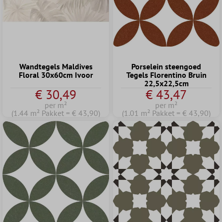
Wandtegels Maldives
Porselein steengoed
Floral 30x60cm Ivoor
Tegels Florentino Bruin
22,5x22,5cm
€ 30,49
€ 43,47
per m²
per m²
(1.44 m² Pakket = € 43,90)
(1.01 m² Pakket = € 43,90)