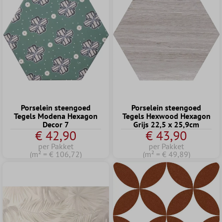
Porselein steengoed
Porselein steengoed
Tegels Modena Hexagon
Tegels Hexwood Hexagon
Decor 7
Grijs 22,5 x 25,9cm
€ 42,90
€ 43,90
per Pakket
per Pakket
(m² = € 106,72)
(m² = € 49,89)