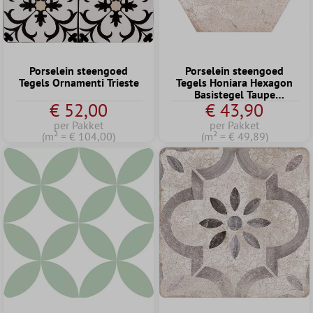
Porselein steengoed
Porselein steengoed
Tegels Ornamenti Trieste
Tegels Honiara Hexagon
Basistegel Taupe
€ 52,00
€ 43,90
22,5x25,9cm
per Pakket
per Pakket
(m² = € 104,00)
(m² = € 49,89)