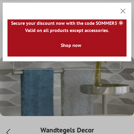
e hoofdinhoud
0
Winkel
Secure your discount now with the code SOMMER5 🌞
Valid on all products except accessories.
Home
Wandtegels
Wandtegels Decor
Shop now
Wandtegels Decor
Wandtegels Decor