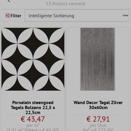
53 Product vermeld
Filter
Porselein steengoed
Wand Decor Tegel Zilver
Tegels Bolzano 22,5 x
30x60cm
22,5cm
€ 43,47
€ 27,91
per m²
per Stuk
(1.01 m² Pakket = € 43,90)
(m² = € 155,06)