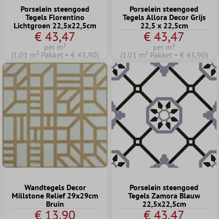
Porselein steengoed
Porselein steengoed
Tegels Florentino
Tegels Allora Decor Grijs
Lichtgroen 22,5x22,5cm
22,5 x 22,5cm
€ 43,47
€ 43,47
per m²
per m²
(1.01 m² Pakket = € 43,90)
(1.01 m² Pakket = € 43,90)
Wandtegels Decor
Porselein steengoed
Millstone Relief 29x29cm
Tegels Zamora Blauw
Bruin
22,5x22,5cm
€ 13,90
€ 43,47