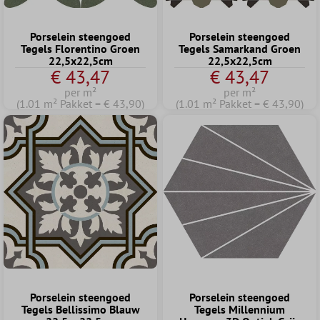
Porselein steengoed
Porselein steengoed
Tegels Florentino Groen
Tegels Samarkand Groen
22,5x22,5cm
22,5x22,5cm
€ 43,47
€ 43,47
per m²
per m²
(1.01 m² Pakket = € 43,90)
(1.01 m² Pakket = € 43,90)
Porselein steengoed
Porselein steengoed
Tegels Bellissimo Blauw
Tegels Millennium