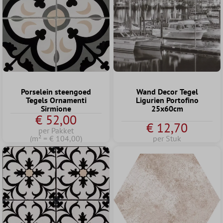
Porselein steengoed
Wand Decor Tegel
Tegels Ornamenti
Ligurien Portofino
Sirmione
25x60cm
€ 52,00
€ 12,70
per Pakket
(m² = € 104,00)
per Stuk